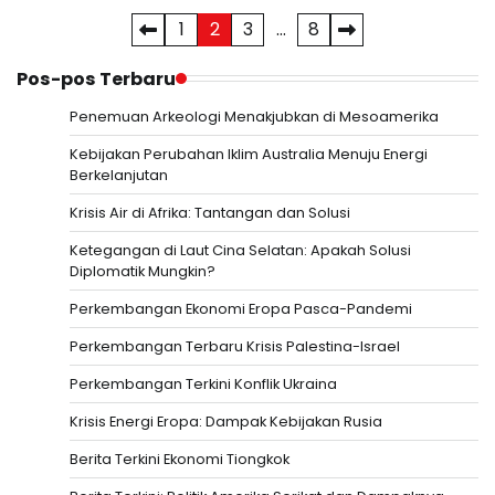
Paginasi
1
2
3
…
8
pos
Pos-pos Terbaru
Penemuan Arkeologi Menakjubkan di Mesoamerika
Kebijakan Perubahan Iklim Australia Menuju Energi
Berkelanjutan
Krisis Air di Afrika: Tantangan dan Solusi
Ketegangan di Laut Cina Selatan: Apakah Solusi
Diplomatik Mungkin?
Perkembangan Ekonomi Eropa Pasca-Pandemi
Perkembangan Terbaru Krisis Palestina-Israel
Perkembangan Terkini Konflik Ukraina
Krisis Energi Eropa: Dampak Kebijakan Rusia
Berita Terkini Ekonomi Tiongkok