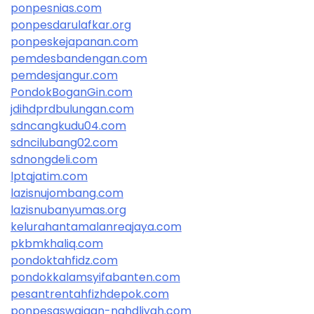
ponpesnias.com
ponpesdarulafkar.org
ponpeskejapanan.com
pemdesbandengan.com
pemdesjangur.com
PondokBoganGin.com
jdihdprdbulungan.com
sdncangkudu04.com
sdncilubang02.com
sdnongdeli.com
lptqjatim.com
lazisnujombang.com
lazisnubanyumas.org
kelurahantamalanreajaya.com
pkbmkhaliq.com
pondoktahfidz.com
pondokkalamsyifabanten.com
pesantrentahfizhdepok.com
ponpesaswajaan-nahdliyah.com