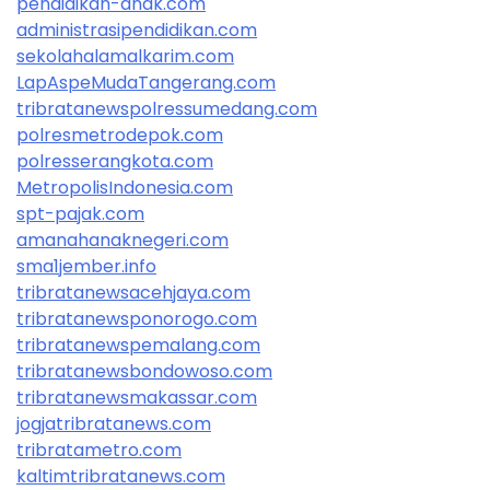
pendidikan-anak.com
administrasipendidikan.com
sekolahalamalkarim.com
LapAspeMudaTangerang.com
tribratanewspolressumedang.com
polresmetrodepok.com
polresserangkota.com
MetropolisIndonesia.com
spt-pajak.com
amanahanaknegeri.com
sma1jember.info
tribratanewsacehjaya.com
tribratanewsponorogo.com
tribratanewspemalang.com
tribratanewsbondowoso.com
tribratanewsmakassar.com
jogjatribratanews.com
tribratametro.com
kaltimtribratanews.com