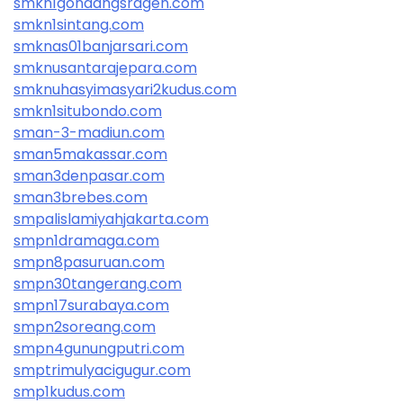
smkn1gondangsragen.com
smkn1sintang.com
smknas01banjarsari.com
smknusantarajepara.com
smknuhasyimasyari2kudus.com
smkn1situbondo.com
sman-3-madiun.com
sman5makassar.com
sman3denpasar.com
sman3brebes.com
smpalislamiyahjakarta.com
smpn1dramaga.com
smpn8pasuruan.com
smpn30tangerang.com
smpn17surabaya.com
smpn2soreang.com
smpn4gunungputri.com
smptrimulyacigugur.com
smp1kudus.com