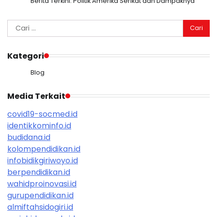
Berita Terkini: Politik Amerika Serikat dan Dampaknya
Cari
untuk:
Kategori
Blog
Media Terkait
covid19-socmed.id
identikkominfo.id
budidana.id
kolompendidikan.id
infobidikgiriwoyo.id
berpendidikan.id
wahidproinovasi.id
gurupendidikan.id
almiftahsidogiri.id