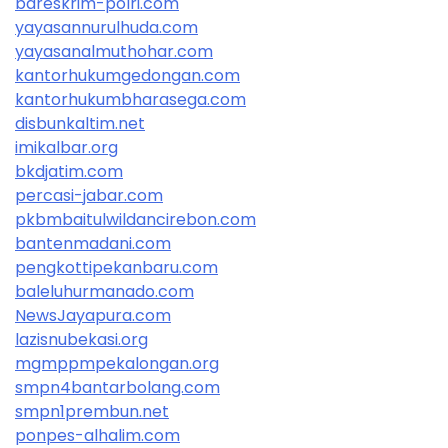
bareskrim-polri.com
yayasannurulhuda.com
yayasanalmuthohar.com
kantorhukumgedongan.com
kantorhukumbharasega.com
disbunkaltim.net
imikalbar.org
bkdjatim.com
percasi-jabar.com
pkbmbaitulwildancirebon.com
bantenmadani.com
pengkottipekanbaru.com
baleluhurmanado.com
NewsJayapura.com
lazisnubekasi.org
mgmppmpekalongan.org
smpn4bantarbolang.com
smpn1prembun.net
ponpes-alhalim.com