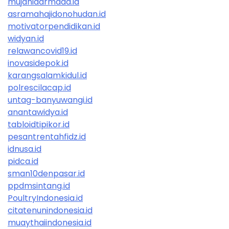
mujahidarmada.id
asramahajidonohudan.id
motivatorpendidikan.id
widyan.id
relawancovid19.id
inovasidepok.id
karangsalamkidul.id
polrescilacap.id
untag-banyuwangi.id
anantawidya.id
tabloidtipikor.id
pesantrentahfidz.id
idnusa.id
pidca.id
sman10denpasar.id
ppdmsintang.id
PoultryIndonesia.id
citatenunindonesia.id
muaythaiindonesia.id