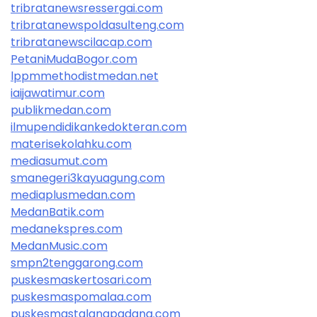
tribratanewsressergai.com
tribratanewspoldasulteng.com
tribratanewscilacap.com
PetaniMudaBogor.com
lppmmethodistmedan.net
iaijawatimur.com
publikmedan.com
ilmupendidikankedokteran.com
materisekolahku.com
mediasumut.com
smanegeri3kayuagung.com
mediaplusmedan.com
MedanBatik.com
medanekspres.com
MedanMusic.com
smpn2tenggarong.com
puskesmaskertosari.com
puskesmaspomalaa.com
puskesmastalangpadang.com