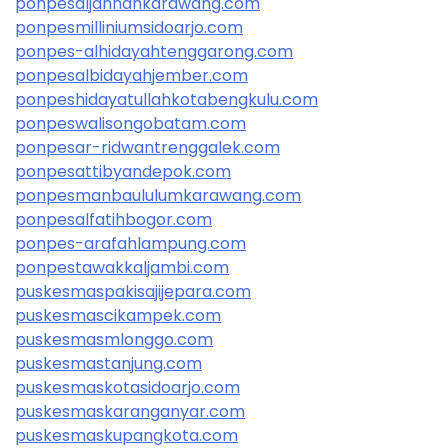
ponpesaljannahkarawang.com
ponpesmilliniumsidoarjo.com
ponpes-alhidayahtenggarong.com
ponpesalbidayahjember.com
ponpeshidayatullahkotabengkulu.com
ponpeswalisongobatam.com
ponpesar-ridwantrenggalek.com
ponpesattibyandepok.com
ponpesmanbaululumkarawang.com
ponpesalfatihbogor.com
ponpes-arafahlampung.com
ponpestawakkaljambi.com
puskesmaspakisajijepara.com
puskesmascikampek.com
puskesmasmlonggo.com
puskesmastanjung.com
puskesmaskotasidoarjo.com
puskesmaskaranganyar.com
puskesmaskupangkota.com