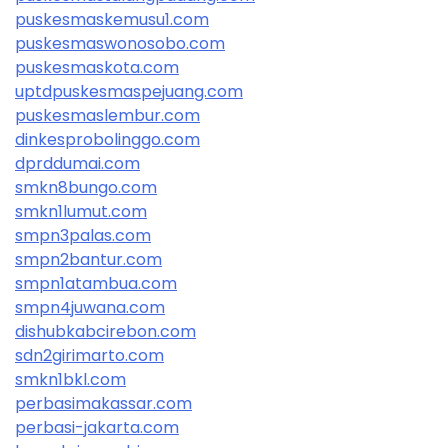
puskesmaskemusu1.com
puskesmaswonosobo.com
puskesmaskota.com
uptdpuskesmaspejuang.com
puskesmaslembur.com
dinkesprobolinggo.com
dprddumai.com
smkn8bungo.com
smkn1lumut.com
smpn3palas.com
smpn2bantur.com
smpn1atambua.com
smpn4juwana.com
dishubkabcirebon.com
sdn2girimarto.com
smkn1bkl.com
perbasimakassar.com
perbasi-jakarta.com