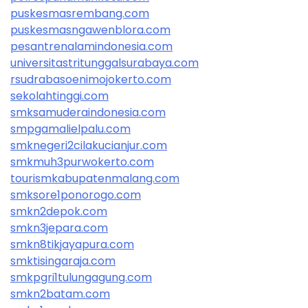
puskesmasrembang.com
puskesmasngawenblora.com
pesantrenalamindonesia.com
universitastritunggalsurabaya.com
rsudrabasoenimojokerto.com
sekolahtinggi.com
smksamuderaindonesia.com
smpgamalielpalu.com
smknegeri2cilakucianjur.com
smkmuh3purwokerto.com
tourismkabupatenmalang.com
smksore1ponorogo.com
smkn2depok.com
smkn3jepara.com
smkn8tikjayapura.com
smktisingaraja.com
smkpgri1tulungagung.com
smkn2batam.com