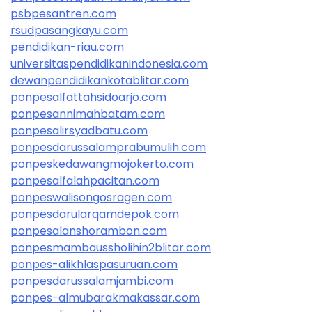
psbpesantren.com
rsudpasangkayu.com
pendidikan-riau.com
universitaspendidikanindonesia.com
dewanpendidikankotablitar.com
ponpesalfattahsidoarjo.com
ponpesannimahbatam.com
ponpesalirsyadbatu.com
ponpesdarussalamprabumulih.com
ponpeskedawangmojokerto.com
ponpesalfalahpacitan.com
ponpeswalisongosragen.com
ponpesdarularqamdepok.com
ponpesalanshorambon.com
ponpesmambaussholihin2blitar.com
ponpes-alikhlaspasuruan.com
ponpesdarussalamjambi.com
ponpes-almubarakmakassar.com