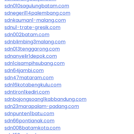
sdn010sagulungbatam.com
sdnegeri114palembang.com
sdnkauman1-malang.com
sdnu1-trate-gresik.com
sdn002batam.com
sdnblimbing3malang.com
sdn013tenggarong.com
sdnanyelir1depok.com
sdn1cisampihsubang.com
sdn64jambi.com
sdn47mataram.com
sdn16kotabengkulu.com
sdntiron1kediri.com
sdnbojongsoang1kabbandung.com
sdn23marapalam-padang.com
sdnpunten1batu.com
sdn66pontianak.com
sdn008batamkota.com