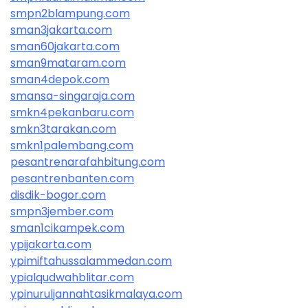
smpn2blampung.com
sman3jakarta.com
sman60jakarta.com
sman9mataram.com
sman4depok.com
smansa-singaraja.com
smkn4pekanbaru.com
smkn3tarakan.com
smkn1palembang.com
pesantrenarafahbitung.com
pesantrenbanten.com
disdik-bogor.com
smpn3jember.com
sman1cikampek.com
ypijakarta.com
ypimiftahussalammedan.com
ypialqudwahblitar.com
ypinuruljannahtasikmalaya.com