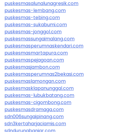
puskesmasalunalunagresik.com
puskesmas-lembang.com
puskesmas-tebing.com
puskesmas-sukabumi.com
puskesmas-jonggol.com
puskesmassungaimalang.com
puskesmasperumnaskendari.com
puskesmasmartapura.com
puskesmaspejagoan.com
puskesmasjambon.com
puskesmasperumnas2bekasi.com
puskesmaslamongan.com
puskesmasklapanunggal.com
puskesmas-lubukbatang.com
puskesmas-cigombong.com
puskesmasdramaga.com
sdn006sungaipinang.com
sdn3kertaharjaciamis.com
sdndurungbanjar.com