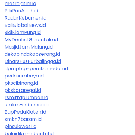
metrojatim.id
PikiRanAceh.id
RadarKebumen.id
BaliGlobalNews.id
SidiKlamPung.id
MyDentistGorontalo.id
MasjidJamiMalang.id
dekopindakabserang.id
DinarsPusPurbalingga.id
dpmptsp-pemkomedan.id
perkisurabaya.id
pkscibinong.id
pkskotategal.id
rsmitraplumbon.id
umkm-indonesia.id
BapPedaKlaten.id
smkn7batam.id
plnsulawesi.id
balaidikmenbantul.id