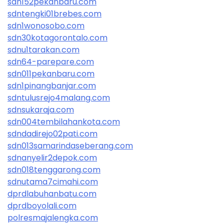
sdn152pekanbaru.com
sdntengki01brebes.com
sdn1wonosobo.com
sdn30kotagorontalo.com
sdnu1tarakan.com
sdn64-parepare.com
sdn011pekanbaru.com
sdn1pinangbanjar.com
sdntulusrejo4malang.com
sdnsukaraja.com
sdn004tembilahankota.com
sdndadirejo02pati.com
sdn013samarindaseberang.com
sdnanyelir2depok.com
sdn018tenggarong.com
sdnutama7cimahi.com
dprdlabuhanbatu.com
dprdboyolali.com
polresmajalengka.com