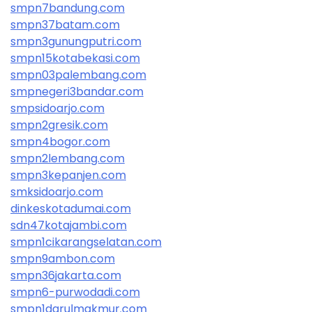
smpn7bandung.com
smpn37batam.com
smpn3gunungputri.com
smpn15kotabekasi.com
smpn03palembang.com
smpnegeri3bandar.com
smpsidoarjo.com
smpn2gresik.com
smpn4bogor.com
smpn2lembang.com
smpn3kepanjen.com
smksidoarjo.com
dinkeskotadumai.com
sdn47kotajambi.com
smpn1cikarangselatan.com
smpn9ambon.com
smpn36jakarta.com
smpn6-purwodadi.com
smpn1darulmakmur.com