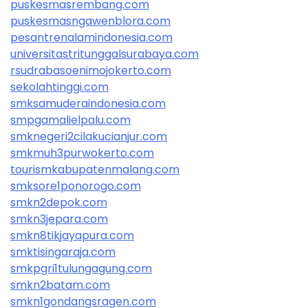
puskesmasrembang.com
puskesmasngawenblora.com
pesantrenalamindonesia.com
universitastritunggalsurabaya.com
rsudrabasoenimojokerto.com
sekolahtinggi.com
smksamuderaindonesia.com
smpgamalielpalu.com
smknegeri2cilakucianjur.com
smkmuh3purwokerto.com
tourismkabupatenmalang.com
smksore1ponorogo.com
smkn2depok.com
smkn3jepara.com
smkn8tikjayapura.com
smktisingaraja.com
smkpgri1tulungagung.com
smkn2batam.com
smkn1gondangsragen.com