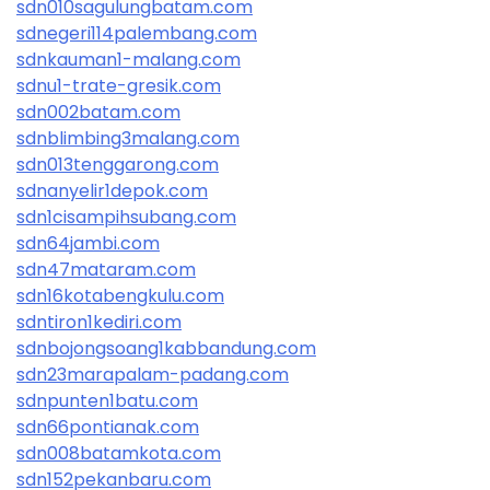
sdn010sagulungbatam.com
sdnegeri114palembang.com
sdnkauman1-malang.com
sdnu1-trate-gresik.com
sdn002batam.com
sdnblimbing3malang.com
sdn013tenggarong.com
sdnanyelir1depok.com
sdn1cisampihsubang.com
sdn64jambi.com
sdn47mataram.com
sdn16kotabengkulu.com
sdntiron1kediri.com
sdnbojongsoang1kabbandung.com
sdn23marapalam-padang.com
sdnpunten1batu.com
sdn66pontianak.com
sdn008batamkota.com
sdn152pekanbaru.com