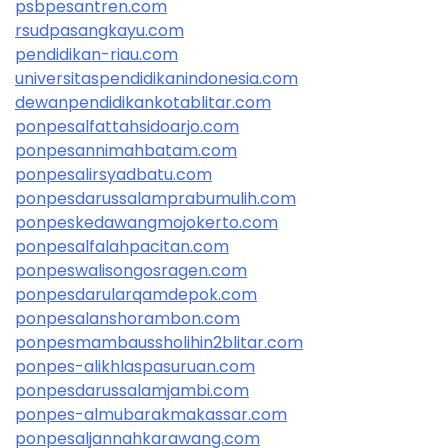
psbpesantren.com
rsudpasangkayu.com
pendidikan-riau.com
universitaspendidikanindonesia.com
dewanpendidikankotablitar.com
ponpesalfattahsidoarjo.com
ponpesannimahbatam.com
ponpesalirsyadbatu.com
ponpesdarussalamprabumulih.com
ponpeskedawangmojokerto.com
ponpesalfalahpacitan.com
ponpeswalisongosragen.com
ponpesdarularqamdepok.com
ponpesalanshorambon.com
ponpesmambaussholihin2blitar.com
ponpes-alikhlaspasuruan.com
ponpesdarussalamjambi.com
ponpes-almubarakmakassar.com
ponpesaljannahkarawang.com