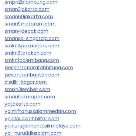
smpn2blampung.com
sman3jakarta.com
sman60jakarta.com
sman9mataram.com
sman4depok.com
smansa-singaraja.com
smkn4pekanbaru.com
smkn3tarakan.com
smkn1palembang.com
pesantrenarafahbitung.com
pesantrenbanten.com
disdik-bogor.com
smpn3jember.com
sman1cikampek.com
ypijakarta.com
ypimiftahussalammedan.com
ypialqudwahblitar.com
ypinuruljannahtasikmalaya.com
ypi-nuruddinsalam.com