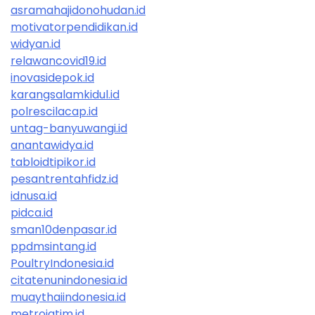
asramahajidonohudan.id
motivatorpendidikan.id
widyan.id
relawancovid19.id
inovasidepok.id
karangsalamkidul.id
polrescilacap.id
untag-banyuwangi.id
anantawidya.id
tabloidtipikor.id
pesantrentahfidz.id
idnusa.id
pidca.id
sman10denpasar.id
ppdmsintang.id
PoultryIndonesia.id
citatenunindonesia.id
muaythaiindonesia.id
metrojatim.id