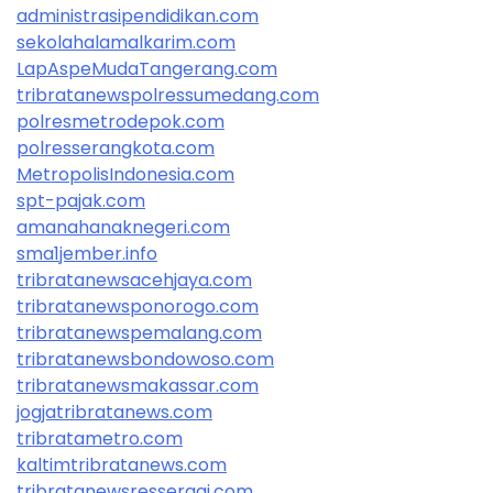
administrasipendidikan.com
sekolahalamalkarim.com
LapAspeMudaTangerang.com
tribratanewspolressumedang.com
polresmetrodepok.com
polresserangkota.com
MetropolisIndonesia.com
spt-pajak.com
amanahanaknegeri.com
sma1jember.info
tribratanewsacehjaya.com
tribratanewsponorogo.com
tribratanewspemalang.com
tribratanewsbondowoso.com
tribratanewsmakassar.com
jogjatribratanews.com
tribratametro.com
kaltimtribratanews.com
tribratanewsressergai.com