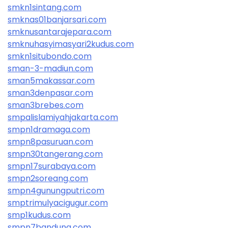
smkn1sintang.com
smknas01banjarsari.com
smknusantarajepara.com
smknuhasyimasyari2kudus.com
smkn1situbondo.com
sman-3-madiun.com
sman5makassar.com
sman3denpasar.com
sman3brebes.com
smpalislamiyahjakarta.com
smpn1dramaga.com
smpn8pasuruan.com
smpn30tangerang.com
smpn17surabaya.com
smpn2soreang.com
smpn4gunungputri.com
smptrimulyacigugur.com
smp1kudus.com
smpn7bandung.com