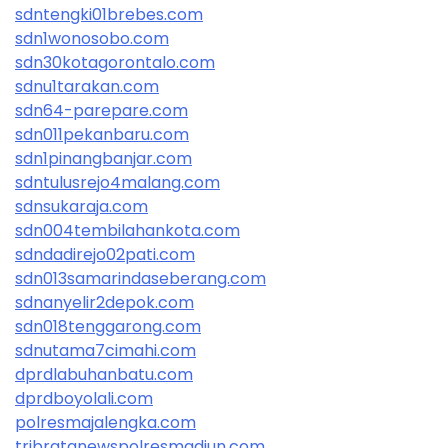
sdntengki01brebes.com
sdn1wonosobo.com
sdn30kotagorontalo.com
sdnu1tarakan.com
sdn64-parepare.com
sdn011pekanbaru.com
sdn1pinangbanjar.com
sdntulusrejo4malang.com
sdnsukaraja.com
sdn004tembilahankota.com
sdndadirejo02pati.com
sdn013samarindaseberang.com
sdnanyelir2depok.com
sdn018tenggarong.com
sdnutama7cimahi.com
dprdlabuhanbatu.com
dprdboyolali.com
polresmajalengka.com
tribratanewspolresmadiun.com