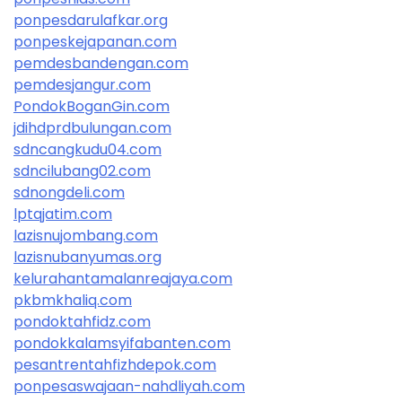
ponpesdarulafkar.org
ponpeskejapanan.com
pemdesbandengan.com
pemdesjangur.com
PondokBoganGin.com
jdihdprdbulungan.com
sdncangkudu04.com
sdncilubang02.com
sdnongdeli.com
lptqjatim.com
lazisnujombang.com
lazisnubanyumas.org
kelurahantamalanreajaya.com
pkbmkhaliq.com
pondoktahfidz.com
pondokkalamsyifabanten.com
pesantrentahfizhdepok.com
ponpesaswajaan-nahdliyah.com