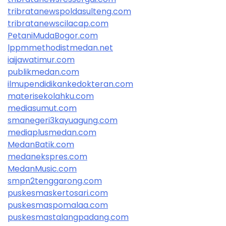
tribratanewspoldasulteng.com
tribratanewscilacap.com
PetaniMudaBogor.com
lppmmethodistmedan.net
iaijawatimur.com
publikmedan.com
ilmupendidikankedokteran.com
materisekolahku.com
mediasumut.com
smanegeri3kayuagung.com
mediaplusmedan.com
MedanBatik.com
medanekspres.com
MedanMusic.com
smpn2tenggarong.com
puskesmaskertosari.com
puskesmaspomalaa.com
puskesmastalangpadang.com