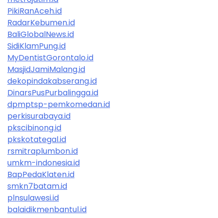
PikiRanAceh.id
RadarKebumen.id
BaliGlobalNews.id
SidiKlamPung.id
MyDentistGorontalo.id
MasjidJamiMalang.id
dekopindakabserang.id
DinarsPusPurbalingga.id
dpmptsp-pemkomedan.id
perkisurabaya.id
pkscibinong.id
pkskotategal.id
rsmitraplumbon.id
umkm-indonesia.id
BapPedaKlaten.id
smkn7batam.id
plnsulawesi.id
balaidikmenbantul.id