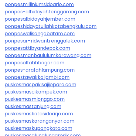
ponpesmilliniumsidoarjo.com
ponpes-alhidayahtenggarong.com
ponpesalbidayahjember.com
ponpeshidayatullahkotabengkulu.com
ponpeswalisongobatam.com
ponpesar-ridwantrenggalek.com
ponpesattibyandepok.com
ponpesmanbaululumkarawang.com
ponpesalfatihbogor.com
ponpes-arafahlampung.com
ponpestawakkaljambi.com
puskesmaspakisajijepara.com
puskesmascikampek.com
puskesmasmlonggo.com
puskesmastanjung.com
puskesmaskotasidoarjo.com
puskesmaskaranganyar.com
puskesmaskupangkota.com
puskesmasalunalunagresik.com