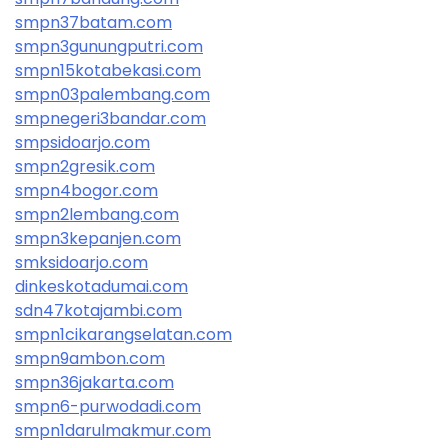
smpn37batam.com
smpn3gunungputri.com
smpn15kotabekasi.com
smpn03palembang.com
smpnegeri3bandar.com
smpsidoarjo.com
smpn2gresik.com
smpn4bogor.com
smpn2lembang.com
smpn3kepanjen.com
smksidoarjo.com
dinkeskotadumai.com
sdn47kotajambi.com
smpn1cikarangselatan.com
smpn9ambon.com
smpn36jakarta.com
smpn6-purwodadi.com
smpn1darulmakmur.com