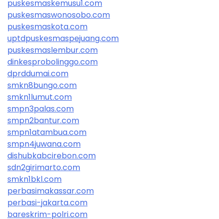
puskesmaskemusu1.com
puskesmaswonosobo.com
puskesmaskota.com
uptdpuskesmaspejuang.com
puskesmaslembur.com
dinkesprobolinggo.com
dprddumai.com
smkn8bungo.com
smkn1lumut.com
smpn3palas.com
smpn2bantur.com
smpn1atambua.com
smpn4juwana.com
dishubkabcirebon.com
sdn2girimarto.com
smkn1bkl.com
perbasimakassar.com
perbasi-jakarta.com
bareskrim-polri.com