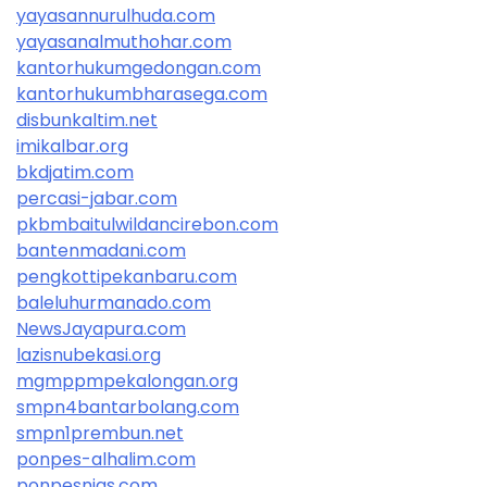
yayasannurulhuda.com
yayasanalmuthohar.com
kantorhukumgedongan.com
kantorhukumbharasega.com
disbunkaltim.net
imikalbar.org
bkdjatim.com
percasi-jabar.com
pkbmbaitulwildancirebon.com
bantenmadani.com
pengkottipekanbaru.com
baleluhurmanado.com
NewsJayapura.com
lazisnubekasi.org
mgmppmpekalongan.org
smpn4bantarbolang.com
smpn1prembun.net
ponpes-alhalim.com
ponpesnias.com