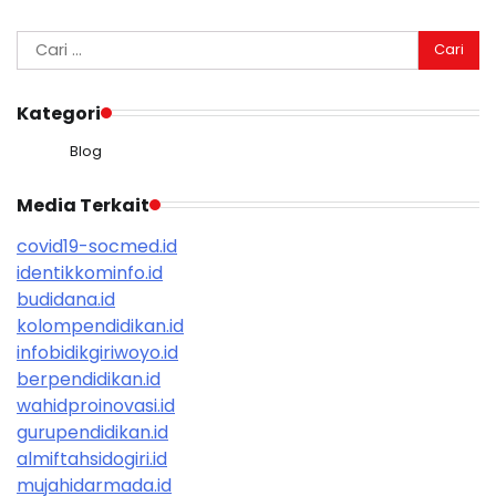
Cari
untuk:
Kategori
Blog
Media Terkait
covid19-socmed.id
identikkominfo.id
budidana.id
kolompendidikan.id
infobidikgiriwoyo.id
berpendidikan.id
wahidproinovasi.id
gurupendidikan.id
almiftahsidogiri.id
mujahidarmada.id