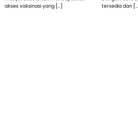
akses vaksinasi yang […]
tersedia dan […