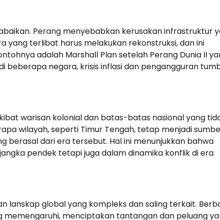
iabaikan. Perang menyebabkan kerusakan infrastruktur 
 yang terlibat harus melakukan rekonstruksi, dan ini
tohnya adalah Marshall Plan setelah Perang Dunia II y
beberapa negara, krisis inflasi dan pengangguran tum
ibat warisan kolonial dan batas-batas nasional yang tid
rapa wilayah, seperti Timur Tengah, tetap menjadi sumbe
g berasal dari era tersebut. Hal ini menunjukkan bahwa
ngka pendek tetapi juga dalam dinamika konflik di era
 lanskap global yang kompleks dan saling terkait. Berb
aling memengaruhi, menciptakan tantangan dan peluang y