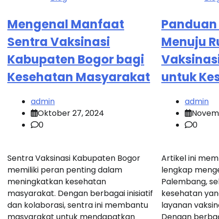
Mengenal Manfaat
Panduan
Sentra Vaksinasi
Menuju R
Kabupaten Bogor bagi
Vaksinas
Kesehatan Masyarakat
untuk Ke
admin
admin
Oktober 27, 2024
Novemb
0
0
Sentra Vaksinasi Kabupaten Bogor
Artikel ini me
memiliki peran penting dalam
lengkap menge
meningkatkan kesehatan
Palembang, seb
masyarakat. Dengan berbagai inisiatif
kesehatan ya
dan kolaborasi, sentra ini membantu
layanan vaksin
masyarakat untuk mendapatkan
Dengan berbaga