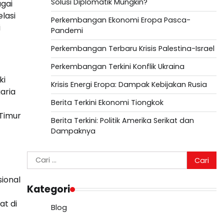
Solusi Diplomatik Mungkin?
gai
lasi
Perkembangan Ekonomi Eropa Pasca-
i
Pandemi
Perkembangan Terbaru Krisis Palestina-Israel
Perkembangan Terkini Konflik Ukraina
ki
Krisis Energi Eropa: Dampak Kebijakan Rusia
aria
Berita Terkini Ekonomi Tiongkok
 Timur
Berita Terkini: Politik Amerika Serikat dan
Dampaknya
Cari
untuk:
ional
Kategori
t di
Blog