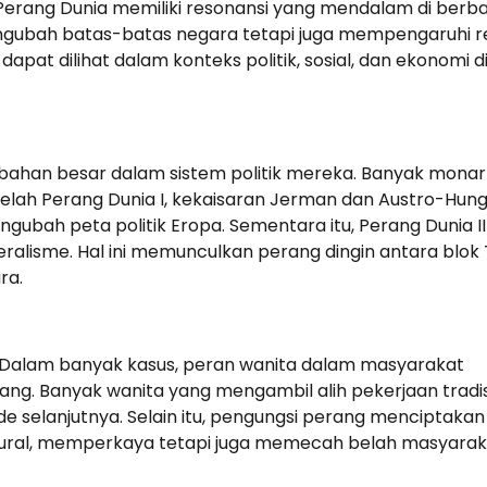
Perang Dunia memiliki resonansi yang mendalam di berba
engubah batas-batas negara tetapi juga mempengaruhi re
pat dilihat dalam konteks politik, sosial, dan ekonomi d
bahan besar dalam sistem politik mereka. Banyak monar
etelah Perang Dunia I, kekaisaran Jerman dan Austro-Hung
bah peta politik Eropa. Sementara itu, Perang Dunia II
ralisme. Hal ini memunculkan perang dingin antara blok
ra.
n. Dalam banyak kasus, peran wanita dalam masyarakat
ng. Banyak wanita yang mengambil alih pekerjaan tradis
 selanjutnya. Selain itu, pengungsi perang menciptakan
ural, memperkaya tetapi juga memecah belah masyaraka