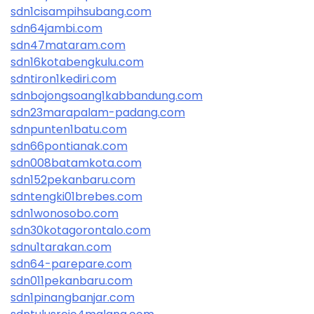
sdn1cisampihsubang.com
sdn64jambi.com
sdn47mataram.com
sdn16kotabengkulu.com
sdntiron1kediri.com
sdnbojongsoang1kabbandung.com
sdn23marapalam-padang.com
sdnpunten1batu.com
sdn66pontianak.com
sdn008batamkota.com
sdn152pekanbaru.com
sdntengki01brebes.com
sdn1wonosobo.com
sdn30kotagorontalo.com
sdnu1tarakan.com
sdn64-parepare.com
sdn011pekanbaru.com
sdn1pinangbanjar.com