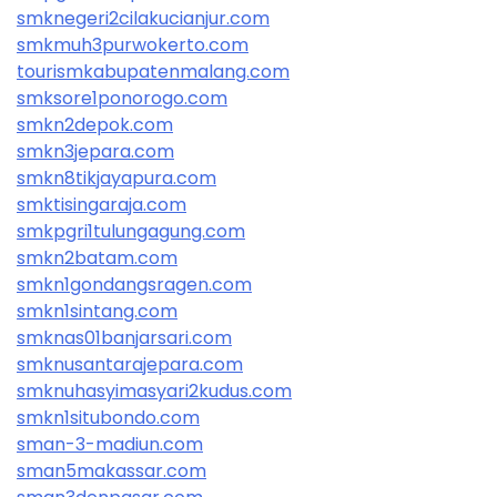
smknegeri2cilakucianjur.com
smkmuh3purwokerto.com
tourismkabupatenmalang.com
smksore1ponorogo.com
smkn2depok.com
smkn3jepara.com
smkn8tikjayapura.com
smktisingaraja.com
smkpgri1tulungagung.com
smkn2batam.com
smkn1gondangsragen.com
smkn1sintang.com
smknas01banjarsari.com
smknusantarajepara.com
smknuhasyimasyari2kudus.com
smkn1situbondo.com
sman-3-madiun.com
sman5makassar.com