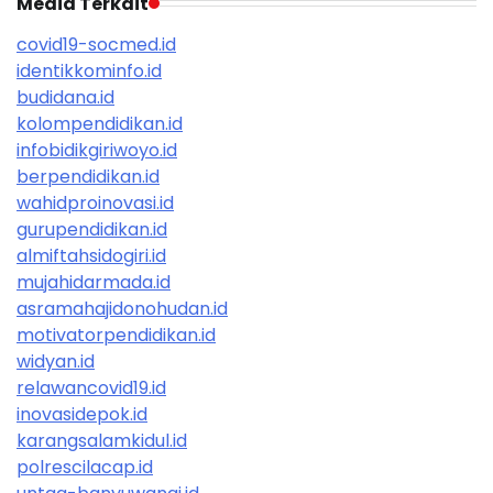
Media Terkait
covid19-socmed.id
identikkominfo.id
budidana.id
kolompendidikan.id
infobidikgiriwoyo.id
berpendidikan.id
wahidproinovasi.id
gurupendidikan.id
almiftahsidogiri.id
mujahidarmada.id
asramahajidonohudan.id
motivatorpendidikan.id
widyan.id
relawancovid19.id
inovasidepok.id
karangsalamkidul.id
polrescilacap.id