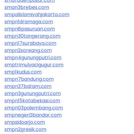
sman3denpasar.com
sman3brebes.com
smpalislamiyahjakarta.com
smpn1dramaga.com
smpn8pasuruan.com
smpn30tangerang.com
smpn17surabaya.com
smpn2soreang.com
smpn4gunungputri.com
smptrimulyacigugur.com
smp1kudus.com
smpn7bandung.com
smpn37batam.com
smpn3gunungputri.com
smpn15kotabekasi.com
smpn03palembang.com
smpnegeri3bandar.com
smpsidoarjo.com
smpn2gresik.com