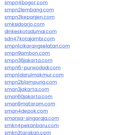
smpn4bogor.com
smpn2lembang.com
smpn3kepanjen.com
smksidoarjo.com
dinkeskotadumai.com
sdn47kotajambi.com
smpn1cikarangselatan.com
smpn9ambon.com
smpn36jakarta.com
smpn6-purwodadi.com
smpn1darulmakmur.com
smpn2blampung.com
sman3jakarta.com
sman60jakarta.com
sman9mataram.com
sman4depok.com
smansa-singaraja.com
smkn4pekanbaru.com
smkn3tarakan.com