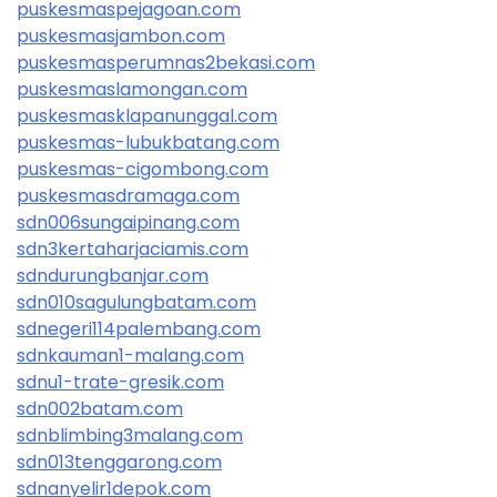
puskesmaspejagoan.com
puskesmasjambon.com
puskesmasperumnas2bekasi.com
puskesmaslamongan.com
puskesmasklapanunggal.com
puskesmas-lubukbatang.com
puskesmas-cigombong.com
puskesmasdramaga.com
sdn006sungaipinang.com
sdn3kertaharjaciamis.com
sdndurungbanjar.com
sdn010sagulungbatam.com
sdnegeri114palembang.com
sdnkauman1-malang.com
sdnu1-trate-gresik.com
sdn002batam.com
sdnblimbing3malang.com
sdn013tenggarong.com
sdnanyelir1depok.com