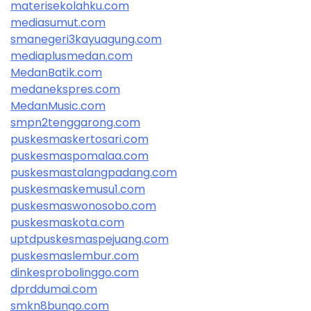
materisekolahku.com
mediasumut.com
smanegeri3kayuagung.com
mediaplusmedan.com
MedanBatik.com
medanekspres.com
MedanMusic.com
smpn2tenggarong.com
puskesmaskertosari.com
puskesmaspomalaa.com
puskesmastalangpadang.com
puskesmaskemusu1.com
puskesmaswonosobo.com
puskesmaskota.com
uptdpuskesmaspejuang.com
puskesmaslembur.com
dinkesprobolinggo.com
dprddumai.com
smkn8bungo.com