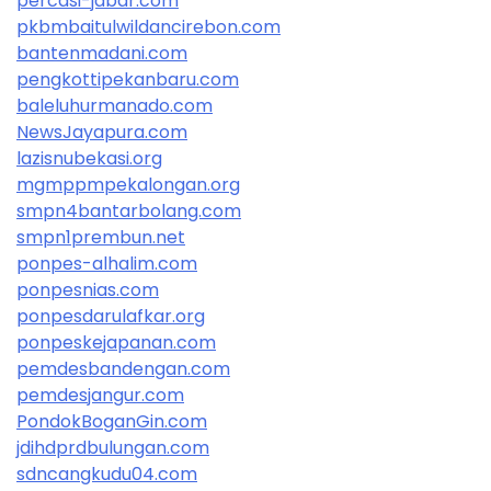
percasi-jabar.com
pkbmbaitulwildancirebon.com
bantenmadani.com
pengkottipekanbaru.com
baleluhurmanado.com
NewsJayapura.com
lazisnubekasi.org
mgmppmpekalongan.org
smpn4bantarbolang.com
smpn1prembun.net
ponpes-alhalim.com
ponpesnias.com
ponpesdarulafkar.org
ponpeskejapanan.com
pemdesbandengan.com
pemdesjangur.com
PondokBoganGin.com
jdihdprdbulungan.com
sdncangkudu04.com