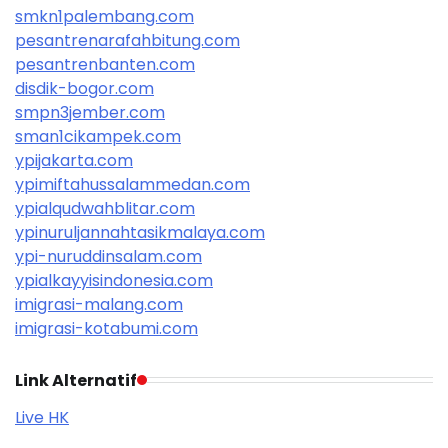
smkn1palembang.com
pesantrenarafahbitung.com
pesantrenbanten.com
disdik-bogor.com
smpn3jember.com
sman1cikampek.com
ypijakarta.com
ypimiftahussalammedan.com
ypialqudwahblitar.com
ypinuruljannahtasikmalaya.com
ypi-nuruddinsalam.com
ypialkayyisindonesia.com
imigrasi-malang.com
imigrasi-kotabumi.com
Link Alternatif
Live HK