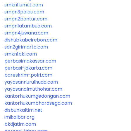
smkn1lumut.com
smpn3palas.com
smpn2bantur.com
smpn1atambua.com
smpn4juwana.com
dishubkabcirebon.com
sdn2girimarto.com
smkn1bkl.com
perbasimakassar.com
perbasi-jakarta.com
bareskrim-polri.com
yayasannurulhuda.com
yayasanalmuthohar.com
kantorhukumgedongan.com
kantorhukumbharasega.com
disbunkaltim.net
imikalbar.org
bkdjatim.com