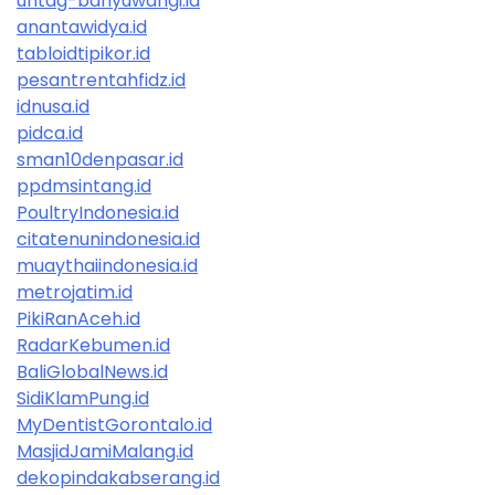
untag-banyuwangi.id
anantawidya.id
tabloidtipikor.id
pesantrentahfidz.id
idnusa.id
pidca.id
sman10denpasar.id
ppdmsintang.id
PoultryIndonesia.id
citatenunindonesia.id
muaythaiindonesia.id
metrojatim.id
PikiRanAceh.id
RadarKebumen.id
BaliGlobalNews.id
SidiKlamPung.id
MyDentistGorontalo.id
MasjidJamiMalang.id
dekopindakabserang.id