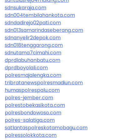
sdntulusrejo4malang.com
sdnsukaraja.com
sdn004tembilahankota.com
sdndadirejo02pati.com
sdn013samarindaseberang.com
sdnanyelir2depok.com
sdn018tenggarong.com
sdnutama7cimahi.com
dprdlabuhanbatu.com
dprdboyolali.com
polresmajalengka.com
tribratanewspolresmadiun.com
humaspolrespalu.com
polres-jember.com
polrestobekasikota.com
polresbondowoso.com
polres-salatiga.com
satlantaspolreskotamobagu.com
polressolokkota.com