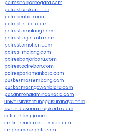
polresbanjarnegara.com
polrestarakan.com
polresnabire.com
polresbrebes.com
polrestamalang.com
polresbogorkota.com
polrestomohon.com
polres-malang.com
polresbanjarbaru.com
polrestacirebon.com
polrespariamankota.com
puskesmasrembang.com
puskesmasngawenblora.com
pesantrenalamindonesia.com
universitastritunggalsurabaya.com
rsudrabasoenimojokerto.com
sekolahtinggi.com
smksamuderaindonesia.com
smpgamalielpalu.com