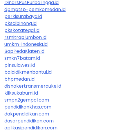
DinarsPusPurbalingga.id
dpmptsp-pemkomedan.id
perkisurabaya.id
pkscibinong.id
pkskotategal.id
rsmitraplumbon.id
umkm-indonesia.id
BapPedaKlaten.id
smkn7batam.id
plnsulawesi.id
balaidikmenbantul.id
bhpmedan.id
disnakertransmerauke.id
kliksukabumi.id
smpn2gempol.com
pendidikankhas.com
dakpendidikan.com
dasarpendidikan.com
aplikasipendidikan.com