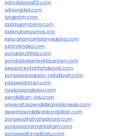
sdncilubang02.com
sdnongdeli.com
lptqjatim.com
lazisnujombang.com
lazisnubanyumas.org
kelurahantamalanreajaya.com
pkbmkhaliq.com
pondoktahfidz.com
pondokkalamsyifabanten.com
pesantrentahfizhdepok.com
ponpesaswajaan-nahdliyah.com
psbpesantren.com
rsudpasangkayu.com
pendidikan-riau.com
universitaspendidikanindonesia.com
dewanpendidikankotablitar.com
ponpesalfattahsidoarjo.com
ponpesannimahbatam.com
ponpesalirsyadbatu.com