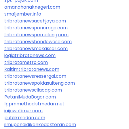
spt-pajak.com
amanahanaknegeri.com
sma1jember.info
tribratanewsacehjaya.com
tribratanewsponorogo.com
tribratanewspemalang.com
tribratanewsbondowoso.com
tribratanewsmakassar.com
jogjatribratanews.com
tribratametro.com
kaltimtribratanews.com
tribratanewsressergai.com
tribratanewspoldasulteng.com
tribratanewscilacap.com
PetaniMudaBogor.com
lppmmethodistmedan.net
iaijawatimur.com
publikmedan.com
ilmupendidikankedokteran.com