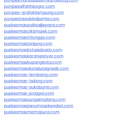
ponpesmanbaululumkarawang.com
ponpesalfatihbogor.com
ponpes-arafahlampung.com
ponpestawakkaljambi.com
puskesmaspakisajijepara.com
puskesmascikampek.com
puskesmasmlonggo.com
puskesmastanjung.com
puskesmaskotasidoarjo.com
puskesmaskaranganyar.com
puskesmaskupangkota.com
puskesmasalunalunagresik.com
puskesmas-lembang.com
puskesmas-tebing.com
puskesmas-sukabumi.com
puskesmas-jonggol.com
puskesmassungaimalang.com
puskesmasperumnaskendari.com
puskesmasmartapura.com