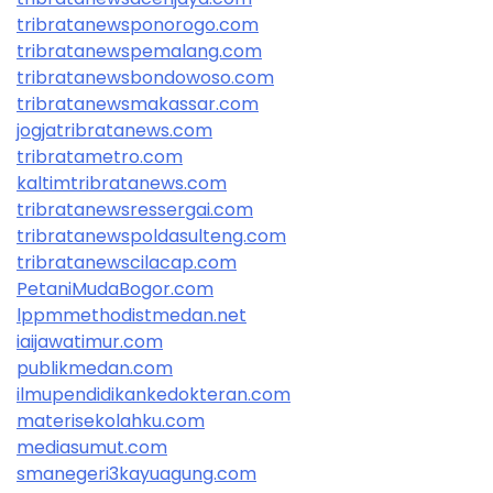
tribratanewsponorogo.com
tribratanewspemalang.com
tribratanewsbondowoso.com
tribratanewsmakassar.com
jogjatribratanews.com
tribratametro.com
kaltimtribratanews.com
tribratanewsressergai.com
tribratanewspoldasulteng.com
tribratanewscilacap.com
PetaniMudaBogor.com
lppmmethodistmedan.net
iaijawatimur.com
publikmedan.com
ilmupendidikankedokteran.com
materisekolahku.com
mediasumut.com
smanegeri3kayuagung.com