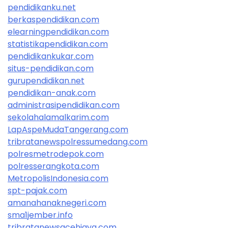
pendidikanku.net
berkaspendidikan.com
elearningpendidikan.com
statistikapendidikan.com
pendidikankukar.com
situs-pendidikan.com
gurupendidikan.net
pendidikan-anak.com
administrasipendidikan.com
sekolahalamalkarim.com
LapAspeMudaTangerang.com
tribratanewspolressumedang.com
polresmetrodepok.com
polresserangkota.com
MetropolisIndonesia.com
spt-pajak.com
amanahanaknegeri.com
sma1jember.info
tribratanewsacehjaya.com