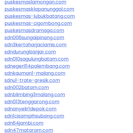
puskesmaslamongan.com
puskesmasklapanunggal.com
puskesmas-lubukbatang.com
puskesmas-cigombong.com
puskesmasdramaga.com
sdn006sungaipinang.com
sdn3kertaharjaciamis.com
sdndurungbanjar.com
sdn010sagulungbatam.com
sdnegeri114palembang.com
sdnkauman1-malang.com
sdnu1-trate-gresik.com
sdn002batam.com
sdnblimbing3malang.com
sdn013tenggarong.com
sdnanyelir1depok.com
sdn1cisampihsubang.com
sdn64jambi.com
sdn47mataram.com