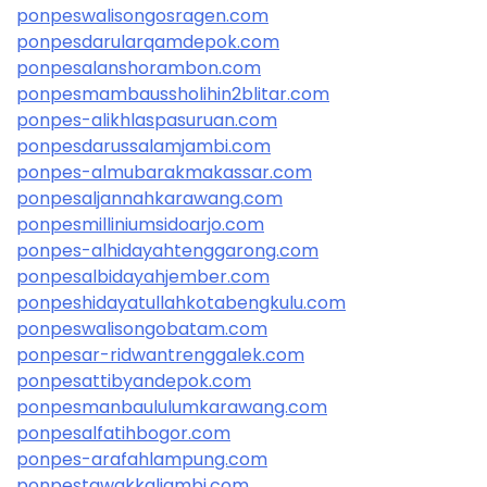
ponpeswalisongosragen.com
ponpesdarularqamdepok.com
ponpesalanshorambon.com
ponpesmambaussholihin2blitar.com
ponpes-alikhlaspasuruan.com
ponpesdarussalamjambi.com
ponpes-almubarakmakassar.com
ponpesaljannahkarawang.com
ponpesmilliniumsidoarjo.com
ponpes-alhidayahtenggarong.com
ponpesalbidayahjember.com
ponpeshidayatullahkotabengkulu.com
ponpeswalisongobatam.com
ponpesar-ridwantrenggalek.com
ponpesattibyandepok.com
ponpesmanbaululumkarawang.com
ponpesalfatihbogor.com
ponpes-arafahlampung.com
ponpestawakkaljambi.com