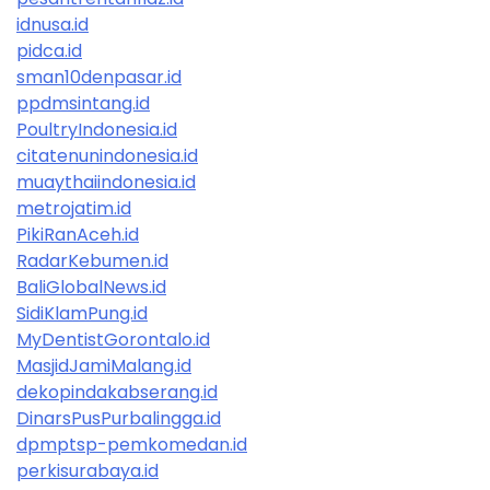
idnusa.id
pidca.id
sman10denpasar.id
ppdmsintang.id
PoultryIndonesia.id
citatenunindonesia.id
muaythaiindonesia.id
metrojatim.id
PikiRanAceh.id
RadarKebumen.id
BaliGlobalNews.id
SidiKlamPung.id
MyDentistGorontalo.id
MasjidJamiMalang.id
dekopindakabserang.id
DinarsPusPurbalingga.id
dpmptsp-pemkomedan.id
perkisurabaya.id