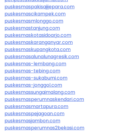
puskesmaspakisajijepara.com
puskesmascikampek.com
puskesmasmlonggo.com
puskesmastanjung.com
puskesmaskotasidoarjo.com
puskesmaskaranganyar.com
puskesmaskupangkota.com
puskesmasalunalunagresik.com
puskesmas-lembang.com
puskesmas-tebing.com
puskesmas-sukabumi.com
puskesmas-jonggol.com
puskesmassungaimalang.com
puskesmasperumnaskendari.com
puskesmasmartapura.com
puskesmaspejagoan.com
puskesmasjambon.com
puskesmasperumnas2bekasi.com