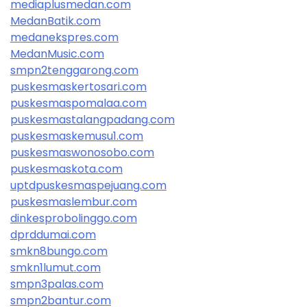
mediaplusmedan.com
MedanBatik.com
medanekspres.com
MedanMusic.com
smpn2tenggarong.com
puskesmaskertosari.com
puskesmaspomalaa.com
puskesmastalangpadang.com
puskesmaskemusu1.com
puskesmaswonosobo.com
puskesmaskota.com
uptdpuskesmaspejuang.com
puskesmaslembur.com
dinkesprobolinggo.com
dprddumai.com
smkn8bungo.com
smkn1lumut.com
smpn3palas.com
smpn2bantur.com