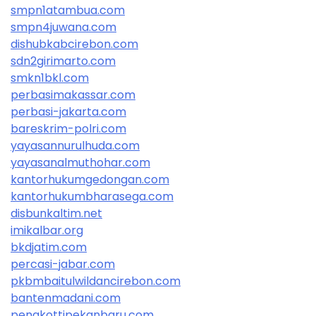
smpn1atambua.com
smpn4juwana.com
dishubkabcirebon.com
sdn2girimarto.com
smkn1bkl.com
perbasimakassar.com
perbasi-jakarta.com
bareskrim-polri.com
yayasannurulhuda.com
yayasanalmuthohar.com
kantorhukumgedongan.com
kantorhukumbharasega.com
disbunkaltim.net
imikalbar.org
bkdjatim.com
percasi-jabar.com
pkbmbaitulwildancirebon.com
bantenmadani.com
pengkottipekanbaru.com