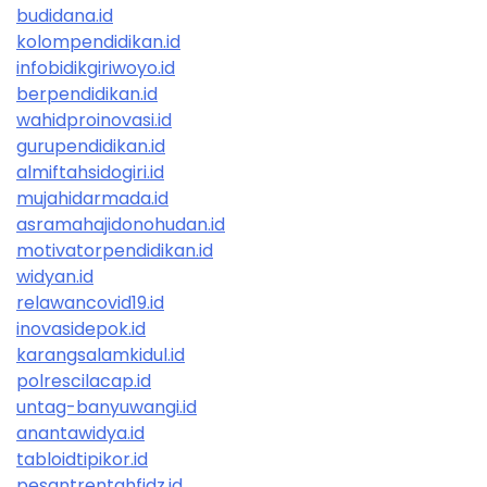
budidana.id
kolompendidikan.id
infobidikgiriwoyo.id
berpendidikan.id
wahidproinovasi.id
gurupendidikan.id
almiftahsidogiri.id
mujahidarmada.id
asramahajidonohudan.id
motivatorpendidikan.id
widyan.id
relawancovid19.id
inovasidepok.id
karangsalamkidul.id
polrescilacap.id
untag-banyuwangi.id
anantawidya.id
tabloidtipikor.id
pesantrentahfidz.id