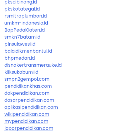
pkscibinong.id
pkskotategal.id
rsmitraplumbon.id
umkm-indonesia.id
BapPedaKlaten.id
smkn7batam.id
plnsulawesi.id
balaidikmenbantul.id
bhpmedan.id
disnakertransmerauke.id
kliksukabumi.id
smpn2gempol.com
pendidikankhas.com
dakpendidikan.com
dasarpendidikan.com
aplikasipendidikan.com
wikipendidikan.com
mypendidikan.com
laporpendidikan.com