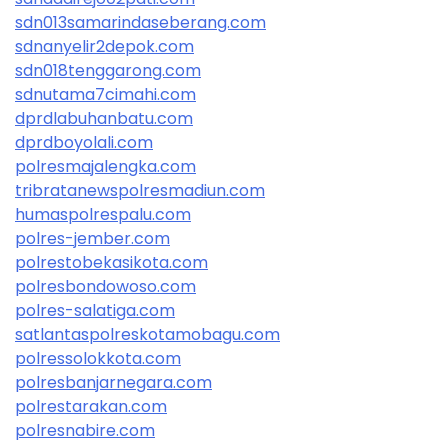
sdn013samarindaseberang.com
sdnanyelir2depok.com
sdn018tenggarong.com
sdnutama7cimahi.com
dprdlabuhanbatu.com
dprdboyolali.com
polresmajalengka.com
tribratanewspolresmadiun.com
humaspolrespalu.com
polres-jember.com
polrestobekasikota.com
polresbondowoso.com
polres-salatiga.com
satlantaspolreskotamobagu.com
polressolokkota.com
polresbanjarnegara.com
polrestarakan.com
polresnabire.com