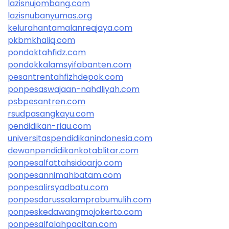
lazisnujombang.com
lazisnubanyumas.org
kelurahantamalanreajaya.com
pkbmkhaliq.com
pondoktahfidz.com
pondokkalamsyifabanten.com
pesantrentahfizhdepok.com
ponpesaswajaan-nahdliyah.com
psbpesantren.com
rsudpasangkayu.com
pendidikan-riau.com
universitaspendidikanindonesia.com
dewanpendidikankotablitar.com
ponpesalfattahsidoarjo.com
ponpesannimahbatam.com
ponpesalirsyadbatu.com
ponpesdarussalamprabumulih.com
ponpeskedawangmojokerto.com
ponpesalfalahpacitan.com