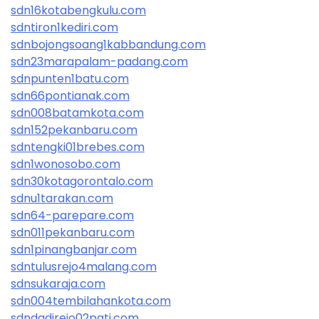
sdn16kotabengkulu.com
sdntiron1kediri.com
sdnbojongsoang1kabbandung.com
sdn23marapalam-padang.com
sdnpunten1batu.com
sdn66pontianak.com
sdn008batamkota.com
sdn152pekanbaru.com
sdntengki01brebes.com
sdn1wonosobo.com
sdn30kotagorontalo.com
sdnu1tarakan.com
sdn64-parepare.com
sdn011pekanbaru.com
sdn1pinangbanjar.com
sdntulusrejo4malang.com
sdnsukaraja.com
sdn004tembilahankota.com
sdndadirejo02pati.com