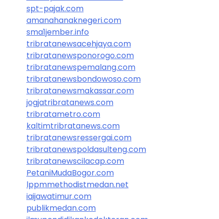
spt-pajak.com
amanahanaknegeri.com
sma1jember.info
tribratanewsacehjaya.com
tribratanewsponorogo.com
tribratanewspemalang.com
tribratanewsbondowoso.com
tribratanewsmakassar.com
jogjatribratanews.com
tribratametro.com
kaltimtribratanews.com
tribratanewsressergai.com
tribratanewspoldasulteng.com
tribratanewscilacap.com
PetaniMudaBogor.com
lppmmethodistmedan.net
iaijawatimur.com
publikmedan.com