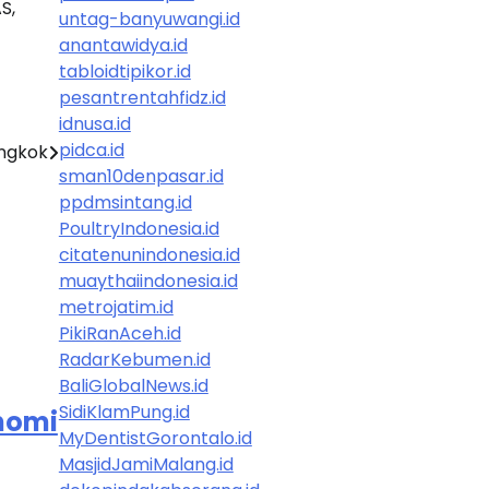
S,
untag-banyuwangi.id
anantawidya.id
tabloidtipikor.id
pesantrentahfidz.id
idnusa.id
pidca.id
ongkok
sman10denpasar.id
ppdmsintang.id
PoultryIndonesia.id
citatenunindonesia.id
muaythaiindonesia.id
metrojatim.id
PikiRanAceh.id
RadarKebumen.id
BaliGlobalNews.id
SidiKlamPung.id
nomi
MyDentistGorontalo.id
MasjidJamiMalang.id