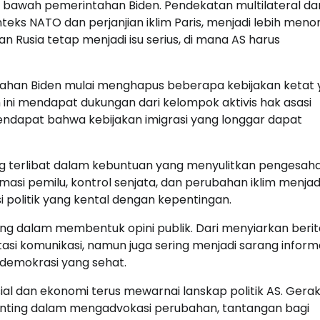
di bawah pemerintahan Biden. Pendekatan multilateral da
ks NATO dan perjanjian iklim Paris, menjadi lebih menon
 Rusia tetap menjadi isu serius, di mana AS harus
intahan Biden mulai menghapus beberapa kebijakan ketat
ini mendapat dukungan dari kelompok aktivis hak asasi
ndapat bahwa kebijakan imigrasi yang longgar dapat
ering terlibat dalam kebuntuan yang menyulitkan pengesah
asi pemilu, kontrol senjata, dan perubahan iklim menjad
i politik yang kental dengan kepentingan.
ting dalam membentuk opini publik. Dari menyiarkan berit
tasi komunikasi, namun juga sering menjadi sarang inform
 demokrasi yang sehat.
sial dan ekonomi terus mewarnai lanskap politik AS. Gera
enting dalam mengadvokasi perubahan, tantangan bagi