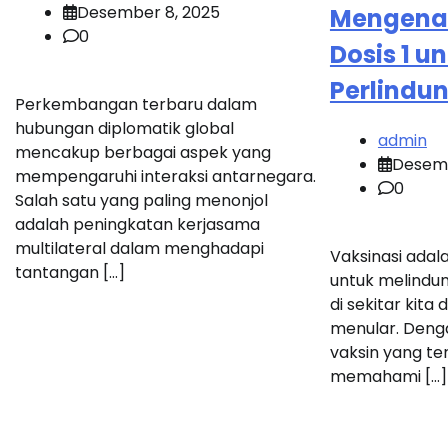
Desember 8, 2025
Mengenal
0
Dosis 1 u
Perlindu
Perkembangan terbaru dalam
hubungan diplomatik global
admin
mencakup berbagai aspek yang
Desemb
mempengaruhi interaksi antarnegara.
0
Salah satu yang paling menonjol
adalah peningkatan kerjasama
multilateral dalam menghadapi
Vaksinasi adal
tantangan […]
untuk melindun
di sekitar kita
menular. Deng
vaksin yang te
memahami […]