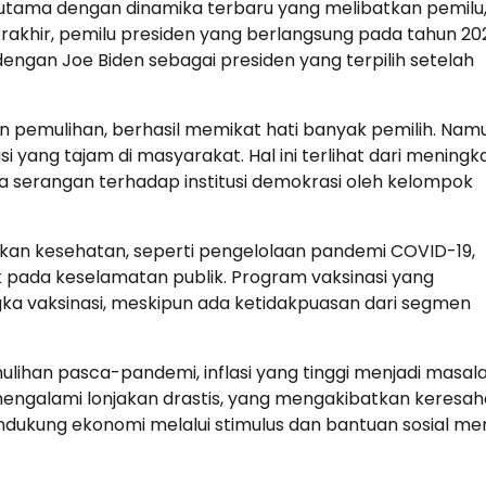
terutama dengan dinamika terbaru yang melibatkan pemilu
 terakhir, pemilu presiden yang berlangsung pada tahun 20
ngan Joe Biden sebagai presiden yang terpilih setelah
pemulihan, berhasil memikat hati banyak pemilih. Namu
 yang tajam di masyarakat. Hal ini terlihat dari meningk
a serangan terhadap institusi demokrasi oleh kelompok
ijakan kesehatan, seperti pengelolaan pandemi COVID-19,
pada keselamatan publik. Program vaksinasi yang
ka vaksinasi, meskipun ada ketidakpuasan dari segmen
mulihan pasca-pandemi, inflasi yang tinggi menjadi masal
ngalami lonjakan drastis, yang mengakibatkan keresah
ukung ekonomi melalui stimulus dan bantuan sosial men