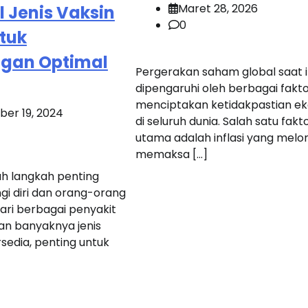
Maret 28, 2026
 Jenis Vaksin
0
ntuk
ngan Optimal
Pergerakan saham global saat i
dipengaruhi oleh berbagai fakt
menciptakan ketidakpastian e
er 19, 2024
di seluruh dunia. Salah satu fakt
utama adalah inflasi yang melon
memaksa […]
ah langkah penting
gi diri dan orang-orang
 dari berbagai penyakit
an banyaknya jenis
rsedia, penting untuk