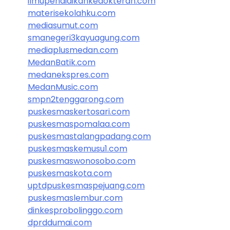
ilmupendidikankedokteran.com
materisekolahku.com
mediasumut.com
smanegeri3kayuagung.com
mediaplusmedan.com
MedanBatik.com
medanekspres.com
MedanMusic.com
smpn2tenggarong.com
puskesmaskertosari.com
puskesmaspomalaa.com
puskesmastalangpadang.com
puskesmaskemusu1.com
puskesmaswonosobo.com
puskesmaskota.com
uptdpuskesmaspejuang.com
puskesmaslembur.com
dinkesprobolinggo.com
dprddumai.com