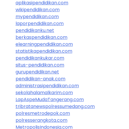
aplikasipendidikan.com
wikipendidikan.com
mypendidikan.com
laporpendidikan.com
pendidikanku.net
berkaspendidikan.com
elearningpendidikan.com
statistikapendidikan.com
pendidikankukar.com
situs-pendidikan.com
gurupendidikan.net
pendidikan-anak.com
administrasipendidikan.com
sekolahalamalkarim.com
LapAspeMudaTangerang.com
tribratanewspolressumedang.com
polresmetrodepok.com
polresserangkota.com
MetropolisIndonesia.com