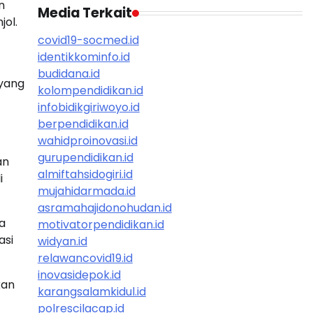
n
Media Terkait
jol.
covid19-socmed.id
identikkominfo.id
budidana.id
 yang
kolompendidikan.id
infobidikgiriwoyo.id
berpendidikan.id
wahidproinovasi.id
gurupendidikan.id
an
almiftahsidogiri.id
i
mujahidarmada.id
asramahajidonohudan.id
a
motivatorpendidikan.id
asi
widyan.id
relawancovid19.id
inovasidepok.id
kan
karangsalamkidul.id
polrescilacap.id