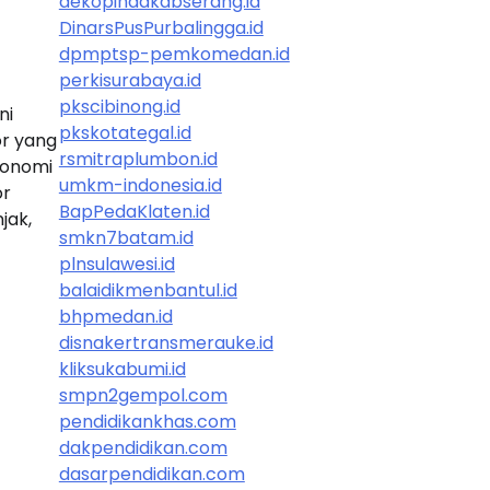
dekopindakabserang.id
DinarsPusPurbalingga.id
dpmptsp-pemkomedan.id
perkisurabaya.id
pkscibinong.id
ni
pkskotategal.id
or yang
rsmitraplumbon.id
konomi
umkm-indonesia.id
or
BapPedaKlaten.id
jak,
smkn7batam.id
plnsulawesi.id
balaidikmenbantul.id
bhpmedan.id
disnakertransmerauke.id
kliksukabumi.id
smpn2gempol.com
pendidikankhas.com
dakpendidikan.com
dasarpendidikan.com