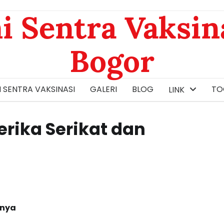
i Sentra Vaksin
Bogor
 SENTRA VAKSINASI
GALERI
BLOG
TOG
LINK
merika Serikat dan
knya