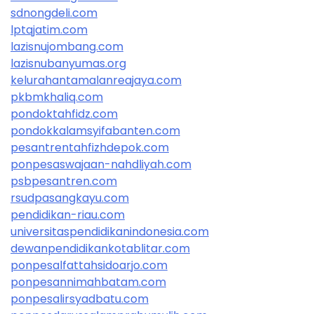
sdnongdeli.com
lptqjatim.com
lazisnujombang.com
lazisnubanyumas.org
kelurahantamalanreajaya.com
pkbmkhaliq.com
pondoktahfidz.com
pondokkalamsyifabanten.com
pesantrentahfizhdepok.com
ponpesaswajaan-nahdliyah.com
psbpesantren.com
rsudpasangkayu.com
pendidikan-riau.com
universitaspendidikanindonesia.com
dewanpendidikankotablitar.com
ponpesalfattahsidoarjo.com
ponpesannimahbatam.com
ponpesalirsyadbatu.com