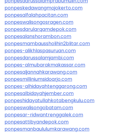
ponpesdarussalamprabumulih.com
ponpeskedawangmojokerto.com
ponpesalfalahpacitan.com
ponpeswalisongosragen.com
ponpesdarularqamdepok.com
ponpesalanshorambon.com
ponpesmambaussholihin2blitar.com
ponpes-alikhlaspasuruan.com
ponpesdarussalamjambi.com
ponpes-almubarakmakassar.com
ponpesaljannahkarawang.com
ponpesmilliniumsidoarjo.com
ponpes-alhidayahtenggarong.com
ponpesalbidayahjember.com
ponpeshidayatullahkotabengkulu.com
ponpeswalisongobatam.com
ponpesar-ridwantrenggalek.com
ponpesattibyandepok.com
ponpesmanbaululumkarawang.com