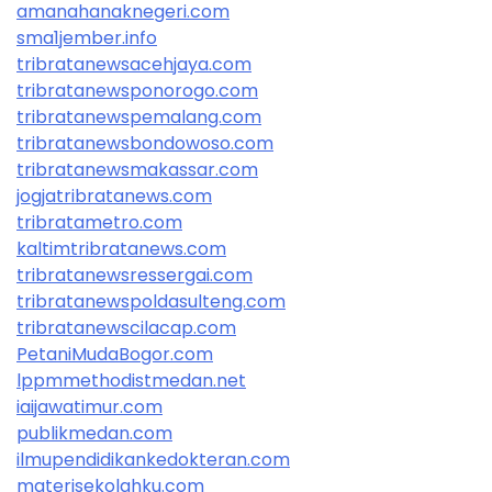
amanahanaknegeri.com
sma1jember.info
tribratanewsacehjaya.com
tribratanewsponorogo.com
tribratanewspemalang.com
tribratanewsbondowoso.com
tribratanewsmakassar.com
jogjatribratanews.com
tribratametro.com
kaltimtribratanews.com
tribratanewsressergai.com
tribratanewspoldasulteng.com
tribratanewscilacap.com
PetaniMudaBogor.com
lppmmethodistmedan.net
iaijawatimur.com
publikmedan.com
ilmupendidikankedokteran.com
materisekolahku.com