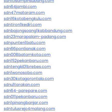
sdn1cisampihsubang.com
sdn64jambi.com
sdn47mataram.com
sdn16kotabengkulu.com
sdntiron1kediri.com
sdnbojongsoang1kabbandung.com
sdn23marapalam-padang.com
sdnpunten1batu.com
sdn66pontianak.com
sdn008batamkota.com
sdn152pekanbaru.com
sdntengki01brebes.com
sdn1wonosobo.com
sdn30kotagorontalo.com
sdnu1tarakan.com
sdn64-parepare.com
sdn011pekanbaru.com
sdn1pinangbanjar.com
sdntulusrejo4malang.com