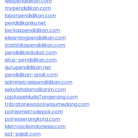
wikipendidikan.com
mypendidikan.com
laporpendidikan.com
pendidikanku.net
berkaspendidikan.com
elearningpendidikan.com
statistikapendidikan.com
pendidikankukar.com
situs-pendidikan.com
gurupendidikan.net
pendidikan-anak.com
administrasipendidikan.com
sekolahalamalkarim.com
LapAspeMudaTangerang.com
tribratanewspolressumedang.com
polresmetrodepok.com
polresserangkota.com
MetropolisIndonesia.com
spt-pajak.com