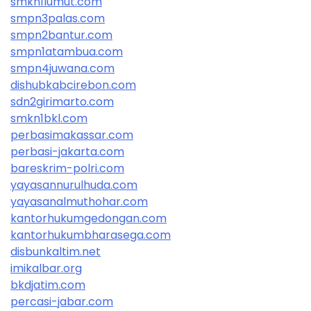
smkn1lumut.com
smpn3palas.com
smpn2bantur.com
smpn1atambua.com
smpn4juwana.com
dishubkabcirebon.com
sdn2girimarto.com
smkn1bkl.com
perbasimakassar.com
perbasi-jakarta.com
bareskrim-polri.com
yayasannurulhuda.com
yayasanalmuthohar.com
kantorhukumgedongan.com
kantorhukumbharasega.com
disbunkaltim.net
imikalbar.org
bkdjatim.com
percasi-jabar.com