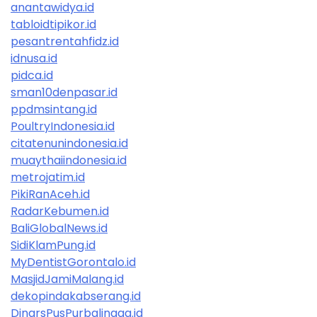
anantawidya.id
tabloidtipikor.id
pesantrentahfidz.id
idnusa.id
pidca.id
sman10denpasar.id
ppdmsintang.id
PoultryIndonesia.id
citatenunindonesia.id
muaythaiindonesia.id
metrojatim.id
PikiRanAceh.id
RadarKebumen.id
BaliGlobalNews.id
SidiKlamPung.id
MyDentistGorontalo.id
MasjidJamiMalang.id
dekopindakabserang.id
DinarsPusPurbalingga.id