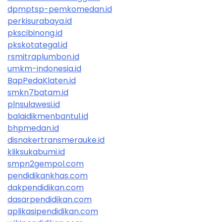
dpmptsp-pemkomedan.id
perkisurabaya.id
pkscibinong.id
pkskotategal.id
rsmitraplumbon.id
umkm-indonesia.id
BapPedaKlaten.id
smkn7batam.id
plnsulawesi.id
balaidikmenbantul.id
bhpmedan.id
disnakertransmerauke.id
kliksukabumi.id
smpn2gempol.com
pendidikankhas.com
dakpendidikan.com
dasarpendidikan.com
aplikasipendidikan.com