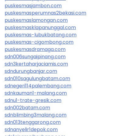
puskesmasjambon.com
puskesmasperumnas2bekasi.com
puskesmaslamongan.com
puskesmasklapanunggal.com
puskesmas-lubukbatang.com
puskesmas-cigombong.com
puskesmasdramaga.com
sdn006sungaipinang.com
sdn3kertaharjaciamis.com
sdndurungbanjar.com
sdn010sagulungbatam.com
sdnegeri114palembang.com
sdnkauman1-malang.com
sdnu1-trate-gresik.com
sdn002batam.com
sdnblimbing3malang.com
sdn013tenggarong.com
sdnanyelir1depok.com