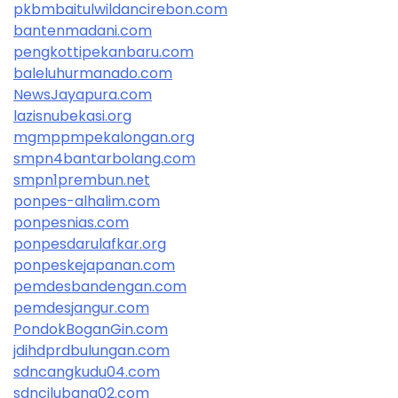
pkbmbaitulwildancirebon.com
bantenmadani.com
pengkottipekanbaru.com
baleluhurmanado.com
NewsJayapura.com
lazisnubekasi.org
mgmppmpekalongan.org
smpn4bantarbolang.com
smpn1prembun.net
ponpes-alhalim.com
ponpesnias.com
ponpesdarulafkar.org
ponpeskejapanan.com
pemdesbandengan.com
pemdesjangur.com
PondokBoganGin.com
jdihdprdbulungan.com
sdncangkudu04.com
sdncilubang02.com