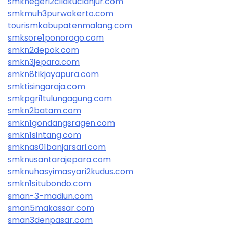
smknegeri2cilakucianjur.com
smkmuh3purwokerto.com
tourismkabupatenmalang.com
smksore1ponorogo.com
smkn2depok.com
smkn3jepara.com
smkn8tikjayapura.com
smktisingaraja.com
smkpgri1tulungagung.com
smkn2batam.com
smkn1gondangsragen.com
smkn1sintang.com
smknas01banjarsari.com
smknusantarajepara.com
smknuhasyimasyari2kudus.com
smkn1situbondo.com
sman-3-madiun.com
sman5makassar.com
sman3denpasar.com