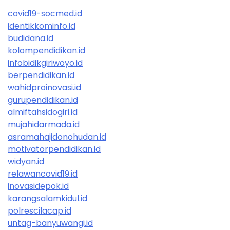
covid19-socmed.id
identikkominfo.id
budidana.id
kolompendidikan.id
infobidikgiriwoyo.id
berpendidikan.id
wahidproinovasi.id
gurupendidikan.id
almiftahsidogiri.id
mujahidarmada.id
asramahajidonohudan.id
motivatorpendidikan.id
widyan.id
relawancovid19.id
inovasidepok.id
karangsalamkidul.id
polrescilacap.id
untag-banyuwangi.id