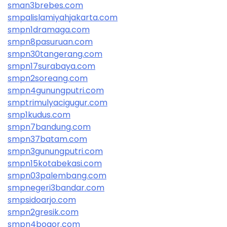
sman3brebes.com
smpalislamiyahjakarta.com
smpn1dramaga.com
smpn8pasuruan.com
smpn30tangerang.com
smpn17surabaya.com
smpn2soreang.com
smpn4gunungputri.com
smptrimulyacigugur.com
smp1kudus.com
smpn7bandung.com
smpn37batam.com
smpn3gunungputri.com
smpn15kotabekasi.com
smpn03palembang.com
smpnegeri3bandar.com
smpsidoarjo.com
smpn2gresik.com
smpn4bogor.com