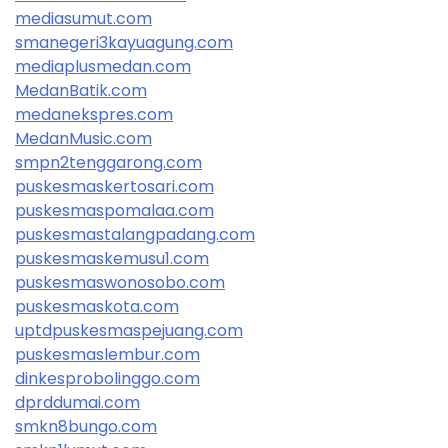
mediasumut.com
smanegeri3kayuagung.com
mediaplusmedan.com
MedanBatik.com
medanekspres.com
MedanMusic.com
smpn2tenggarong.com
puskesmaskertosari.com
puskesmaspomalaa.com
puskesmastalangpadang.com
puskesmaskemusu1.com
puskesmaswonosobo.com
puskesmaskota.com
uptdpuskesmaspejuang.com
puskesmaslembur.com
dinkesprobolinggo.com
dprddumai.com
smkn8bungo.com