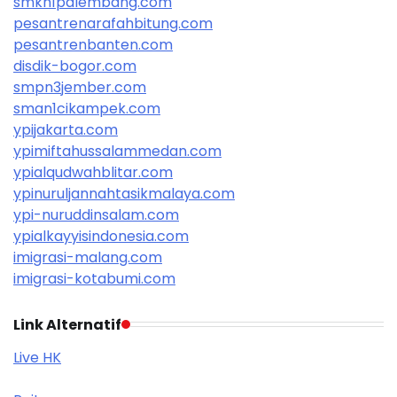
smkn1palembang.com
pesantrenarafahbitung.com
pesantrenbanten.com
disdik-bogor.com
smpn3jember.com
sman1cikampek.com
ypijakarta.com
ypimiftahussalammedan.com
ypialqudwahblitar.com
ypinuruljannahtasikmalaya.com
ypi-nuruddinsalam.com
ypialkayyisindonesia.com
imigrasi-malang.com
imigrasi-kotabumi.com
Link Alternatif
Live HK