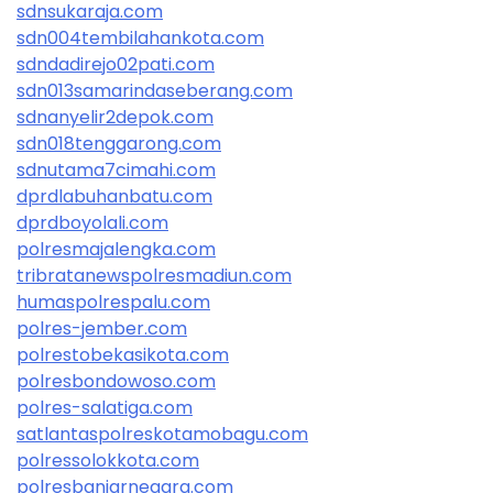
sdnsukaraja.com
sdn004tembilahankota.com
sdndadirejo02pati.com
sdn013samarindaseberang.com
sdnanyelir2depok.com
sdn018tenggarong.com
sdnutama7cimahi.com
dprdlabuhanbatu.com
dprdboyolali.com
polresmajalengka.com
tribratanewspolresmadiun.com
humaspolrespalu.com
polres-jember.com
polrestobekasikota.com
polresbondowoso.com
polres-salatiga.com
satlantaspolreskotamobagu.com
polressolokkota.com
polresbanjarnegara.com