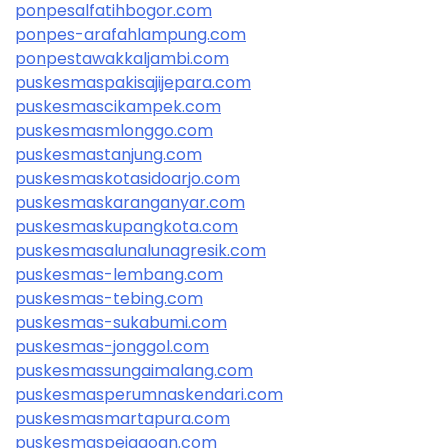
ponpesalfatihbogor.com
ponpes-arafahlampung.com
ponpestawakkaljambi.com
puskesmaspakisajijepara.com
puskesmascikampek.com
puskesmasmlonggo.com
puskesmastanjung.com
puskesmaskotasidoarjo.com
puskesmaskaranganyar.com
puskesmaskupangkota.com
puskesmasalunalunagresik.com
puskesmas-lembang.com
puskesmas-tebing.com
puskesmas-sukabumi.com
puskesmas-jonggol.com
puskesmassungaimalang.com
puskesmasperumnaskendari.com
puskesmasmartapura.com
puskesmaspejagoan.com