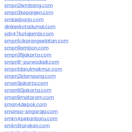
smpn2lembang.com
smpn3kepanjen.com
smksidoarjo.com
dinkeskotadumai.com
sdn47kotajambi.com
smpn1cikarangselatan.com
smpn9ambon.com
smpn36jakarta.com
smpn6-purwodadi.com
smpn1darulmakmur.com
smpn2blampung.com
sman3jakarta.com
sman60jakarta.com
sman9mataram.com
sman4depok.com
smansa-singaraja.com
smkn4pekanbaru.com
smkn3tarakan.com