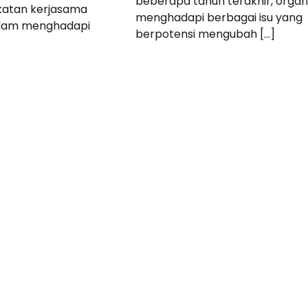
beberapa tahun terakhir, organis
katan kerjasama
menghadapi berbagai isu yang
dalam menghadapi
berpotensi mengubah […]