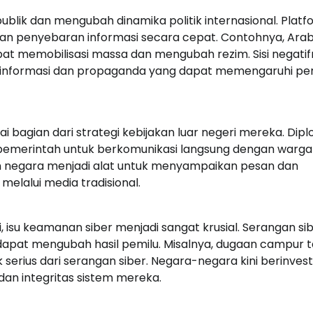
blik dan mengubah dinamika politik internasional. Platf
kan penyebaran informasi secara cepat. Contohnya, Ara
t memobilisasi massa dan mengubah rezim. Sisi negatif
sinformasi dan propaganda yang dapat memengaruhi pem
i bagian dari strategi kebijakan luar negeri mereka. Dip
t pemerintah untuk berkomunikasi langsung dengan warga
pin negara menjadi alat untuk menyampaikan pesan dan
melalui media tradisional.
su keamanan siber menjadi sangat krusial. Serangan si
n, dapat mengubah hasil pemilu. Misalnya, dugaan campur 
erius dari serangan siber. Negara-negara kini berinvest
dan integritas sistem mereka.