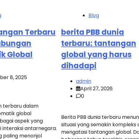
g
Blog
angan Terbaru
berita PBB dunia
ubungan
terbaru: tantangan
k Global
global yang harus
dihadapi
er 8, 2025
admin
April 27, 2026
0
 terbaru dalam
matik global
Berita PBB dunia terbaru menun
bagai aspek yang
situasi yang semakin kompleks
interaksi antarnegara.
mengatasi tantangan global. D
g paling menonjol