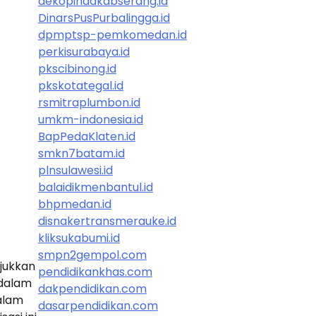
dekopindakabserang.id
DinarsPusPurbalingga.id
dpmptsp-pemkomedan.id
perkisurabaya.id
pkscibinong.id
pkskotategal.id
rsmitraplumbon.id
umkm-indonesia.id
BapPedaKlaten.id
smkn7batam.id
plnsulawesi.id
balaidikmenbantul.id
bhpmedan.id
disnakertransmerauke.id
kliksukabumi.id
smpn2gempol.com
jukkan
pendidikankhas.com
 dalam
dakpendidikan.com
alam
dasarpendidikan.com