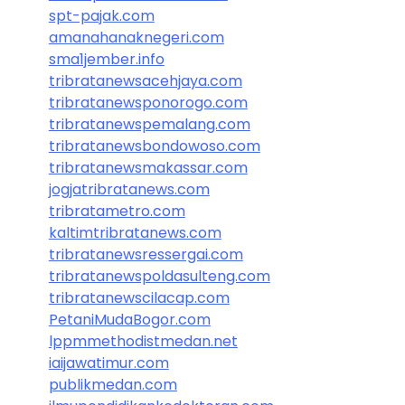
spt-pajak.com
amanahanaknegeri.com
sma1jember.info
tribratanewsacehjaya.com
tribratanewsponorogo.com
tribratanewspemalang.com
tribratanewsbondowoso.com
tribratanewsmakassar.com
jogjatribratanews.com
tribratametro.com
kaltimtribratanews.com
tribratanewsressergai.com
tribratanewspoldasulteng.com
tribratanewscilacap.com
PetaniMudaBogor.com
lppmmethodistmedan.net
iaijawatimur.com
publikmedan.com