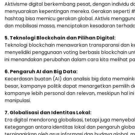
Aktivisme digital berkembang pesat, dengan individu
menyuarakan kepentingan mereka. Gerakan seperti #
hashtag bisa memicu gerakan global. Aktivis mengguna
dan mobilisasi massa, menciptakan kesadaran terhadap 
5. Teknologi Blockchain dan Pilihan Digital:
Teknologi blockchain menawarkan transparansi dan k
menyelidiki penggunaan voting berbasis blockchain un
ini menandakan perubahan dalam cara kita melihat par
6. Pengaruh AI dan Big Data:
Kecerdasan buatan (AI) dan analisis big data memain
besar, kampanye politik dapat menargetkan pemilih den
kampanye lebih personal dan relevan, meskipun hal ini
manipulasi.
7. Globalisasi dan Identitas Lokal:
Era digital mendorong globalisasi, tetapi juga menyeb
Ketegangan antara identitas lokal dan pengaruh globa
terpinggirkan oleh arus informasi dan budaya global, 