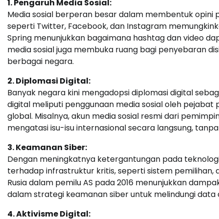
1. Pengaruh Media Sosial:
Media sosial berperan besar dalam membentuk opini pu
seperti Twitter, Facebook, dan Instagram memungkin
Spring menunjukkan bagaimana hashtag dan video dapa
media sosial juga membuka ruang bagi penyebaran di
berbagai negara.
2. Diplomasi Digital:
Banyak negara kini mengadopsi diplomasi digital sebaga
digital meliputi penggunaan media sosial oleh pejaba
global. Misalnya, akun media sosial resmi dari pemim
mengatasi isu-isu internasional secara langsung, tanpa 
3. Keamanan Siber:
Dengan meningkatnya ketergantungan pada teknologi, i
terhadap infrastruktur kritis, seperti sistem pemiliha
Rusia dalam pemilu AS pada 2016 menunjukkan dampak s
dalam strategi keamanan siber untuk melindungi data 
4. Aktivisme Digital: