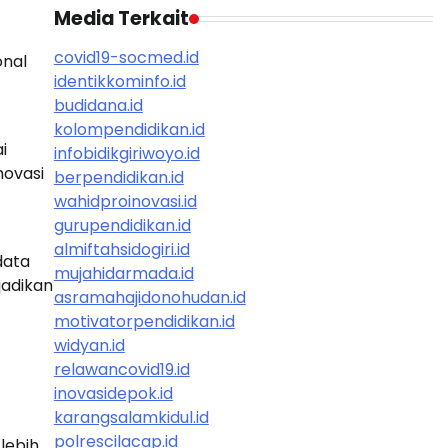
Media Terkait
covid19-socmed.id
onal
identikkominfo.id
budidana.id
kolompendidikan.id
i
infobidikgiriwoyo.id
novasi
berpendidikan.id
wahidproinovasi.id
gurupendidikan.id
almiftahsidogiri.id
data
mujahidarmada.id
jadikan
asramahajidonohudan.id
motivatorpendidikan.id
widyan.id
relawancovid19.id
inovasidepok.id
karangsalamkidul.id
polrescilacap.id
lebih