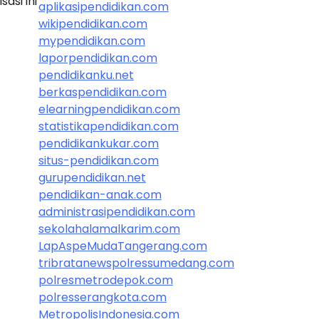
asi ini
aplikasipendidikan.com
wikipendidikan.com
mypendidikan.com
laporpendidikan.com
pendidikanku.net
berkaspendidikan.com
elearningpendidikan.com
statistikapendidikan.com
pendidikankukar.com
situs-pendidikan.com
gurupendidikan.net
pendidikan-anak.com
administrasipendidikan.com
sekolahalamalkarim.com
LapAspeMudaTangerang.com
tribratanewspolressumedang.com
polresmetrodepok.com
polresserangkota.com
MetropolisIndonesia.com