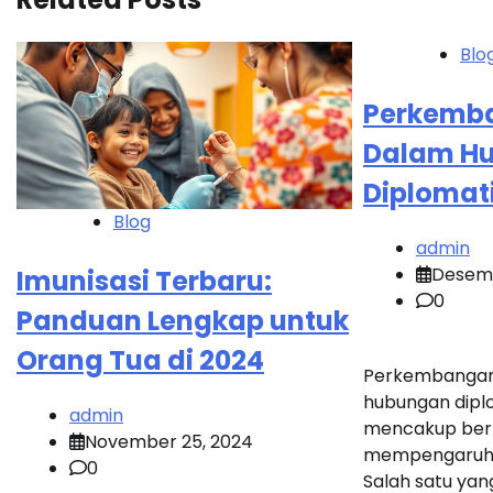
Blo
Perkemb
Dalam H
Diplomati
Blog
admin
Desemb
Imunisasi Terbaru:
0
Panduan Lengkap untuk
Orang Tua di 2024
Perkembangan
hubungan diplo
admin
mencakup ber
November 25, 2024
mempengaruhi 
0
Salah satu yan