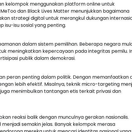
 dan kelompok menggunakan platform online untuk
MeToo dan Black Lives Matter menunjukkan bagaimana
kan strategi digital untuk merangkul dukungan internasi
isu-isu sosial yang penting.
eamanan dalam sistem pemilihan. Beberapa negara mula
tuk meningkatkan kepercayaan pada integritas pemilu. I
tisipasi publik dalam demokrasi.
kan peran penting dalam politik. Dengan memanfaatkan 
gan lebih efektif. Misalnya, teknik micro-targeting men
 juga menimbulkan tantangan etis terkait privasi dan
abkan reaksi balik dengan munculnya gerakan nasionalis.
l menjadi semakin jelas. Banyak kelompok merasa
mendorong mereka untuk mencari identitas nasional yang 