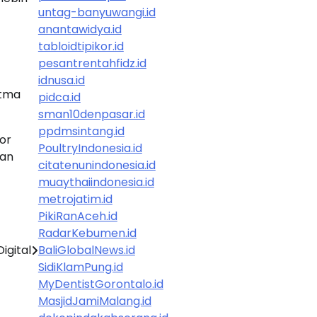
untag-banyuwangi.id
anantawidya.id
tabloidtipikor.id
pesantrentahfidz.id
idnusa.id
itma
pidca.id
sman10denpasar.id
ppdmsintang.id
tor
PoultryIndonesia.id
pan
citatenunindonesia.id
muaythaiindonesia.id
metrojatim.id
PikiRanAceh.id
RadarKebumen.id
igital
BaliGlobalNews.id
SidiKlamPung.id
MyDentistGorontalo.id
MasjidJamiMalang.id