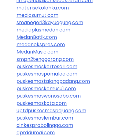
ilmupendidikankedokteran.com
materisekolahku.com
mediasumut.com
smanegeri3kayuagung.com
mediaplusmedan.com
MedanBatik.com
medanekspres.com
MedanMusic.com
smpn2tenggarong.com
puskesmaskertosari.com
puskesmaspomalaa.com
puskesmastalangpadang.com
puskesmaskemusu1.com
puskesmaswonosobo.com
puskesmaskota.com
uptdpuskesmaspejuang.com
puskesmaslembur.com
dinkesprobolinggo.com
dprddumai.com