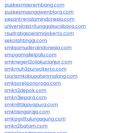
puskesmasrembang.com
puskesmasngawenblora.com
pesantrenalamindonesia.com
universitastritunggalsurabaya.com
rsudrabasoenimojokerto.com
sekolahtinggi.com
smksamuderaindonesia.com
smpgamalielpalu.com
smknegeri2cilakucianjur.com
smkmuh3purwokerto.com
tourismkabupatenmalang.com
smksore1ponorogo.com
smkn2depok.com
smkn3jepara.com
smkn8tikjayapura.com
smktisingaraja.com
smkpgri1tulungagung.com
smkn2batam.com