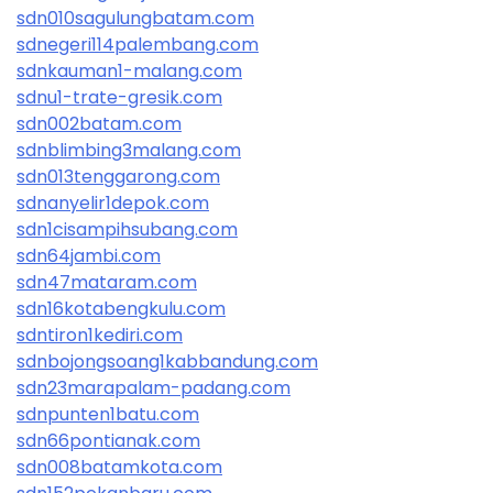
sdn010sagulungbatam.com
sdnegeri114palembang.com
sdnkauman1-malang.com
sdnu1-trate-gresik.com
sdn002batam.com
sdnblimbing3malang.com
sdn013tenggarong.com
sdnanyelir1depok.com
sdn1cisampihsubang.com
sdn64jambi.com
sdn47mataram.com
sdn16kotabengkulu.com
sdntiron1kediri.com
sdnbojongsoang1kabbandung.com
sdn23marapalam-padang.com
sdnpunten1batu.com
sdn66pontianak.com
sdn008batamkota.com