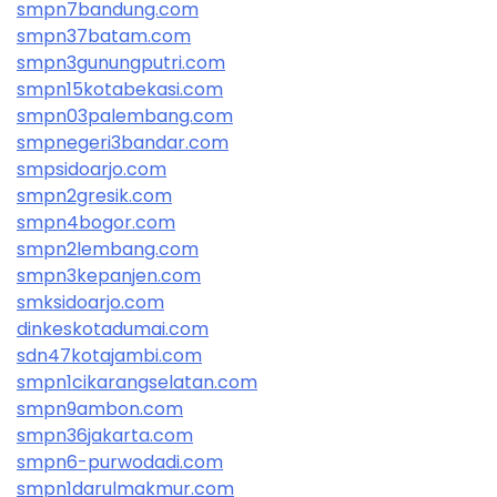
smpn7bandung.com
smpn37batam.com
smpn3gunungputri.com
smpn15kotabekasi.com
smpn03palembang.com
smpnegeri3bandar.com
smpsidoarjo.com
smpn2gresik.com
smpn4bogor.com
smpn2lembang.com
smpn3kepanjen.com
smksidoarjo.com
dinkeskotadumai.com
sdn47kotajambi.com
smpn1cikarangselatan.com
smpn9ambon.com
smpn36jakarta.com
smpn6-purwodadi.com
smpn1darulmakmur.com