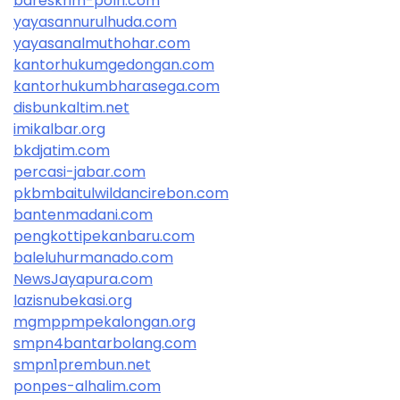
bareskrim-polri.com
yayasannurulhuda.com
yayasanalmuthohar.com
kantorhukumgedongan.com
kantorhukumbharasega.com
disbunkaltim.net
imikalbar.org
bkdjatim.com
percasi-jabar.com
pkbmbaitulwildancirebon.com
bantenmadani.com
pengkottipekanbaru.com
baleluhurmanado.com
NewsJayapura.com
lazisnubekasi.org
mgmppmpekalongan.org
smpn4bantarbolang.com
smpn1prembun.net
ponpes-alhalim.com