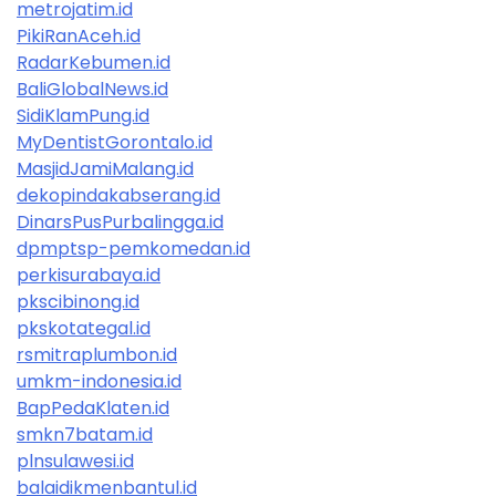
metrojatim.id
PikiRanAceh.id
RadarKebumen.id
BaliGlobalNews.id
SidiKlamPung.id
MyDentistGorontalo.id
MasjidJamiMalang.id
dekopindakabserang.id
DinarsPusPurbalingga.id
dpmptsp-pemkomedan.id
perkisurabaya.id
pkscibinong.id
pkskotategal.id
rsmitraplumbon.id
umkm-indonesia.id
BapPedaKlaten.id
smkn7batam.id
plnsulawesi.id
balaidikmenbantul.id