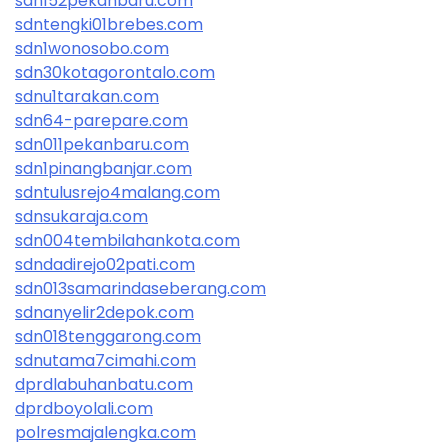
sdn152pekanbaru.com
sdntengki01brebes.com
sdn1wonosobo.com
sdn30kotagorontalo.com
sdnu1tarakan.com
sdn64-parepare.com
sdn011pekanbaru.com
sdn1pinangbanjar.com
sdntulusrejo4malang.com
sdnsukaraja.com
sdn004tembilahankota.com
sdndadirejo02pati.com
sdn013samarindaseberang.com
sdnanyelir2depok.com
sdn018tenggarong.com
sdnutama7cimahi.com
dprdlabuhanbatu.com
dprdboyolali.com
polresmajalengka.com