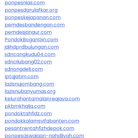
ponpesnias.com
ponpesdarulafkar.org
ponpeskejapanan.com
pemdesbandengan.com
pemdesjangur.com
PondokBoganGin.com
jdihdprdbulungan.com
sdncangkudu04.com
sdncilubang02.com
sdnongdeli.com
lptqjatim.com
lazisnujombang.com
lazisnubanyumas.org
kelurahantamalanreajaya.com
pkbmkhaliq.com
pondoktahfidz.com
pondokkalamsyifabanten.com
pesantrentahfizhdepok.com
ponpesaswajaan-nahdliyah.com