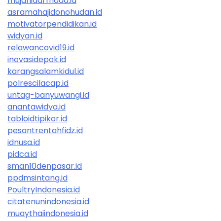
mujahidarmada.id
asramahajidonohudan.id
motivatorpendidikan.id
widyan.id
relawancovid19.id
inovasidepok.id
karangsalamkidul.id
polrescilacap.id
untag-banyuwangi.id
anantawidya.id
tabloidtipikor.id
pesantrentahfidz.id
idnusa.id
pidca.id
sman10denpasar.id
ppdmsintang.id
PoultryIndonesia.id
citatenunindonesia.id
muaythaiindonesia.id