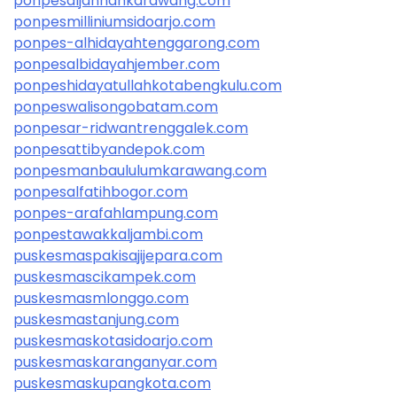
ponpesaljannahkarawang.com
ponpesmilliniumsidoarjo.com
ponpes-alhidayahtenggarong.com
ponpesalbidayahjember.com
ponpeshidayatullahkotabengkulu.com
ponpeswalisongobatam.com
ponpesar-ridwantrenggalek.com
ponpesattibyandepok.com
ponpesmanbaululumkarawang.com
ponpesalfatihbogor.com
ponpes-arafahlampung.com
ponpestawakkaljambi.com
puskesmaspakisajijepara.com
puskesmascikampek.com
puskesmasmlonggo.com
puskesmastanjung.com
puskesmaskotasidoarjo.com
puskesmaskaranganyar.com
puskesmaskupangkota.com