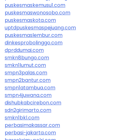
puskesmaskemusu1.com
puskesmaswonosobo.com
puskesmaskota.com
uptdpuskesmaspejuang.com
puskesmaslembur.com
dinkesprobolinggo.com
dprddumai.com
smkn8bungo.com
smkn1lumut.com
smpn3palas.com
smpn2bantur.com
smpn1atambua.com
smpn4juwana.com
dishubkabcirebon.com
sdn2girimarto.com
smkn1bkl.com
perbasimakassar.com
perbasi-jakarta.com