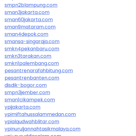
smpn2blampung.com
sman3jakarta.com
sman60jakarta.com
sman9mataram.com
sman4depok.com
smansa-singaraja.com
smkn4pekanbaru.com
smkn3tarakan.com
smkn1palembang.com
pesantrenarafahbitung.com
pesantrenbanten.com
disdik-bogor.com
smpn3jember.com
sman1cikampek.com
ypijakarta.com
ypimiftahussalammedan.com
ypialqudwahblitar.com
ypinuruljannahtasikmalaya.com