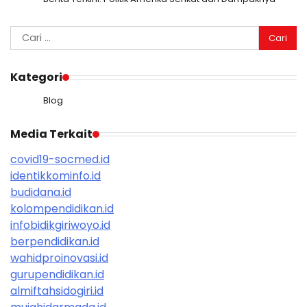
Cari
untuk:
Kategori
Blog
Media Terkait
covid19-socmed.id
identikkominfo.id
budidana.id
kolompendidikan.id
infobidikgiriwoyo.id
berpendidikan.id
wahidproinovasi.id
gurupendidikan.id
almiftahsidogiri.id