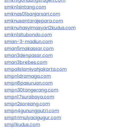
smkn1gondangsragen.com
smkn1sintang.com
smknas01banjarsari.com
smknusantarajepara.com
smknuhasyimasyari2kudus.com
smkn1situbondo.com
sman-3-madiun.com
sman5makassar.com
sman3denpasar.com
sman3brebes.com
smpalislamiyahjakarta.com
smpn1dramaga.com
smpn8pasuruan.com
smpn30tangerang.com
smpn17surabaya.com
smpn2soreang.com
smpn4gunungputri.com
smptrimulyacigugur.com
smp1kudus.com