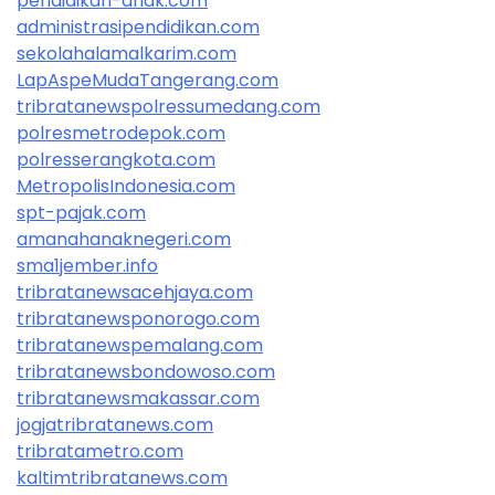
pendidikan-anak.com
administrasipendidikan.com
sekolahalamalkarim.com
LapAspeMudaTangerang.com
tribratanewspolressumedang.com
polresmetrodepok.com
polresserangkota.com
MetropolisIndonesia.com
spt-pajak.com
amanahanaknegeri.com
sma1jember.info
tribratanewsacehjaya.com
tribratanewsponorogo.com
tribratanewspemalang.com
tribratanewsbondowoso.com
tribratanewsmakassar.com
jogjatribratanews.com
tribratametro.com
kaltimtribratanews.com