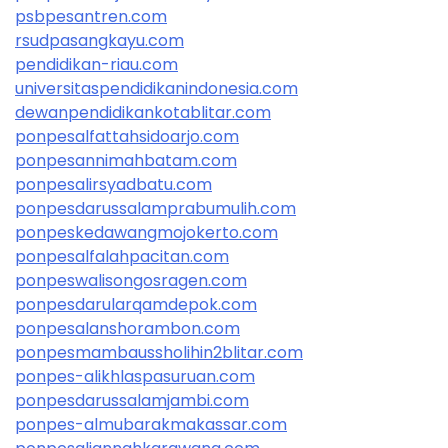
psbpesantren.com
rsudpasangkayu.com
pendidikan-riau.com
universitaspendidikanindonesia.com
dewanpendidikankotablitar.com
ponpesalfattahsidoarjo.com
ponpesannimahbatam.com
ponpesalirsyadbatu.com
ponpesdarussalamprabumulih.com
ponpeskedawangmojokerto.com
ponpesalfalahpacitan.com
ponpeswalisongosragen.com
ponpesdarularqamdepok.com
ponpesalanshorambon.com
ponpesmambaussholihin2blitar.com
ponpes-alikhlaspasuruan.com
ponpesdarussalamjambi.com
ponpes-almubarakmakassar.com