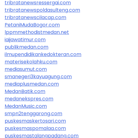
tribratanewsressergai.com
tribratanewspoldasulteng.com
tribratanewscilacap.com
PetaniMudaBogor.com
lppmmethodistmedan.net
iaijawatimur.com
publikmedan.com
ilmupendidikankedokteran.com
materisekolahku.com
mediasumut.com
smanegeri3kayuagung.com
mediaplusmedan.com
MedanBatik.com
medanekspres.com
MedanMusic.com
smpn2tenggarong.com
puskesmaskertosari.com
puskesmaspomalaa.com
puskesmastalangpadang.com