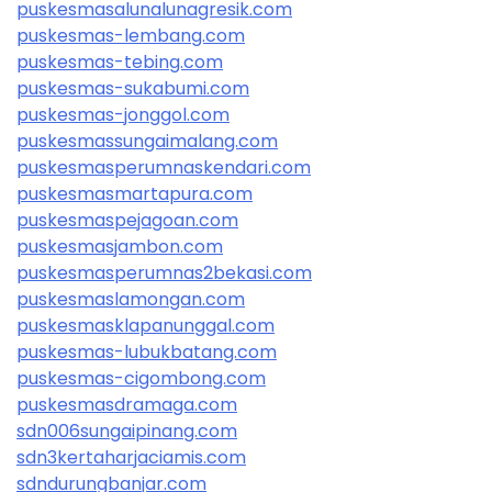
puskesmasalunalunagresik.com
puskesmas-lembang.com
puskesmas-tebing.com
puskesmas-sukabumi.com
puskesmas-jonggol.com
puskesmassungaimalang.com
puskesmasperumnaskendari.com
puskesmasmartapura.com
puskesmaspejagoan.com
puskesmasjambon.com
puskesmasperumnas2bekasi.com
puskesmaslamongan.com
puskesmasklapanunggal.com
puskesmas-lubukbatang.com
puskesmas-cigombong.com
puskesmasdramaga.com
sdn006sungaipinang.com
sdn3kertaharjaciamis.com
sdndurungbanjar.com