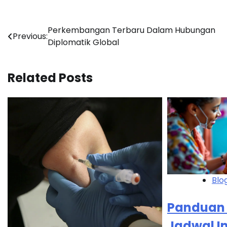
Navigasi
Perkembangan Terbaru Dalam Hubungan
Previous:
Diplomatik Global
pos
Related Posts
Blo
Panduan
Jadwal Im