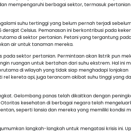
 dan mempengaruhi berbagai sektor, termasuk pertanian
ngalami suhu tertinggi yang belum pernah terjadi sebelu
rajat Celsius. Pemanasan ini berkontribusi pada keke
tama di sektor pertanian. Petani yang tergantung pada 
kan air untuk tanaman mereka.
pada sektor pertanian. Permintaan akan listrik pun mel
in ruangan untuk bertahan dari suhu ekstrem. Hal ini 
rutama di wilayah yang tidak siap menghadapi lonjakan
rti rel kereta api, juga terancam akibat suhu tinggi yang d
ningkat. Gelombang panas telah dikaitkan dengan pening
. Otoritas kesehatan di berbagai negara telah mengelua
tan, seperti lansia dan mereka yang memiliki kondisi m
gumumkan langkah-langkah untuk mengatasi krisis ini. U