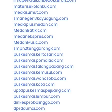
ilmupendidikankedokteran.com
materisekolahku.com
mediasumut.com
smanegeri3kayuagung.com
mediaplusmedan.com
MedanBatik.com
medanekspres.com
MedanMusic.com
smpn2tenggarong.com
puskesmaskertosari.com
puskesmaspomalaa.com
puskesmastalangpadang.com
puskesmaskemusu1.com
puskesmaswonosobo.com
puskesmaskota.com
uptdpuskesmaspejuang.com
puskesmaslembur.com
dinkesprobolinggo.com
dprddumai.com