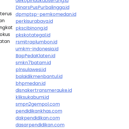
dekopindakabserang.id
DinarsPusPurbalingga.id
 terus
dpmptsp-pemkomedan.id
an
perkisurabaya.id
ngkat
pkscibinong.id
fokus
pkskotategal.id
atan
rsmitraplumbon.id
umkm-indonesia.id
BapPedaKlaten.id
smkn7batam.id
plnsulawesi.id
balaidikmenbantul.id
bhpmedan.id
disnakertransmerauke.id
kliksukabumi.id
smpn2gempol.com
pendidikankhas.com
dakpendidikan.com
dasarpendidikan.com