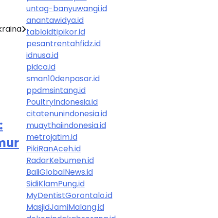
untag-banyuwangi.id
anantawidya.id
kraina
tabloidtipikor.id
pesantrentahfidz.id
idnusa.id
pidca.id
sman10denpasar.id
ppdmsintang.id
PoultryIndonesia.id
citatenunindonesia.id
:
muaythaiindonesia.id
metrojatim.id
imur
PikiRanAceh.id
RadarKebumen.id
BaliGlobalNews.id
SidiKlamPung.id
MyDentistGorontalo.id
MasjidJamiMalang.id