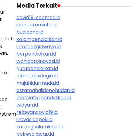
Media Terkait
ur
covid19-socmed.id
t
identikkominfo.id
budidana.id
 telah
kolompendidikan.id
k
infobidikgiriwoyo.id
pan,
berpendidikan.id
wahidproinovasi.id
gurupendidikan.id
ntuk
almiftahsidogiri.id
mujahidarmada.id
asramahajidonohudan.id
motivatorpendidikan.id
dan
widyan.id
,
relawancovid19.id
ekstrem
inovasidepok.id
karangsalamkidul.id
polrescilacap.id