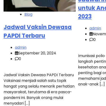
untuk An
Blog
2023
Jadwal Vaksin Dewasa
admin
Novemb
PAPDI Terbaru
0
admin
September 20, 2024
Imunisasi polio
0
langkah penti
kesehatan anak
penting bagi o
Jadwal Vaksin Dewasa PAPDI Terbaru
memahami jadwa
Vaksinasi menjadi salah satu topik
anak-anak […]
hangat yang selalu menarik perhatian
masyarakat, terutama di era pasca-
pandemi ini. Banyak orang mulai
menyadari […]