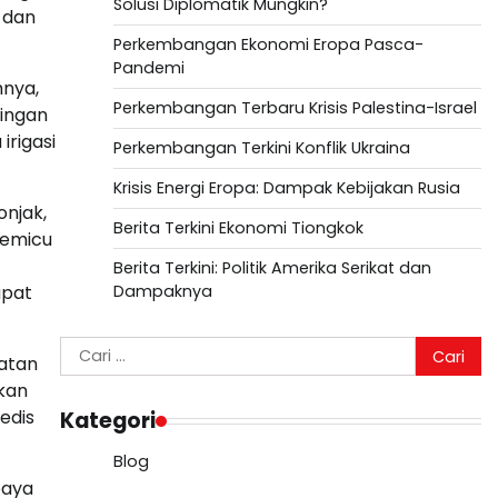
Solusi Diplomatik Mungkin?
 dan
Perkembangan Ekonomi Eropa Pasca-
Pandemi
mnya,
Perkembangan Terbaru Krisis Palestina-Israel
ringan
irigasi
Perkembangan Terkini Konflik Ukraina
Krisis Energi Eropa: Dampak Kebijakan Rusia
onjak,
Berita Terkini Ekonomi Tiongkok
memicu
Berita Terkini: Politik Amerika Serikat dan
apat
Dampaknya
Cari
katan
untuk:
rkan
edis
Kategori
Blog
paya