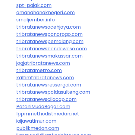
spt-pajak.com
amanahanaknegeri.com
sma1jember.info
tribratanewsacehjaya.com
tribratanewsponorogo.com
tribratanewspemalang.com
tribratanewsbondowoso.com
tribratanewsmakassar.com
jogjatribratanews.com
tribratametro.com
kaltimtribratanews.com
tribratanewsressergai.com
tribratanewspoldasulteng.com
tribratanewscilacap.com
PetaniMudaBogor.com
lppmmethodistmedan.net
iaijawatimur.com
publikmedan.com