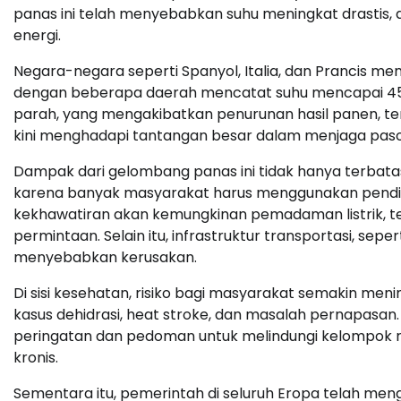
panas ini telah menyebabkan suhu meningkat drastis,
energi.
Negara-negara seperti Spanyol, Italia, dan Prancis me
dengan beberapa daerah mencatat suhu mencapai 45 de
parah, yang mengakibatkan penurunan hasil panen, teru
kini menghadapi tantangan besar dalam menjaga paso
Dampak dari gelombang panas ini tidak hanya terbatas 
karena banyak masyarakat harus menggunakan pending
kekhawatiran akan kemungkinan pemadaman listrik, te
permintaan. Selain itu, infrastruktur transportasi, sepe
menyebabkan kerusakan.
Di sisi kesehatan, risiko bagi masyarakat semakin me
kasus dehidrasi, heat stroke, dan masalah pernapasan
peringatan dan pedoman untuk melindungi kelompok ren
kronis.
Sementara itu, pemerintah di seluruh Eropa telah men