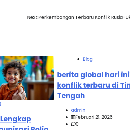
Next:
Perkembangan Terbaru Konflik Rusia-U
Blog
berita global hari ini
konflik terbaru di T
Tengah
g
admin
Februari 21, 2026
 Lengkap
0
unisasi Polio