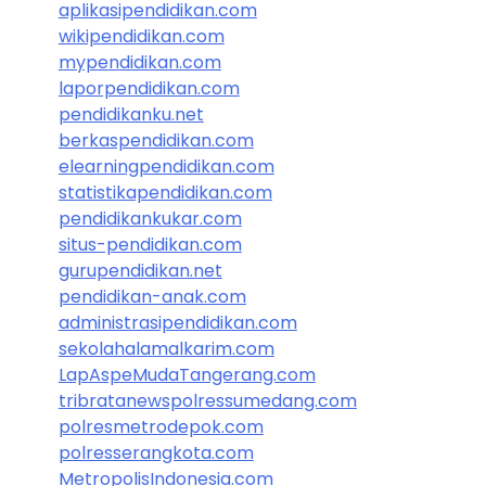
aplikasipendidikan.com
wikipendidikan.com
mypendidikan.com
laporpendidikan.com
pendidikanku.net
berkaspendidikan.com
elearningpendidikan.com
statistikapendidikan.com
pendidikankukar.com
situs-pendidikan.com
gurupendidikan.net
pendidikan-anak.com
administrasipendidikan.com
sekolahalamalkarim.com
LapAspeMudaTangerang.com
tribratanewspolressumedang.com
polresmetrodepok.com
polresserangkota.com
MetropolisIndonesia.com