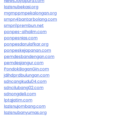
NewsJayapura.com
lazisnubekasi.org
mgmppmpekalongan.org
smpn4bantarbolang.com
smpn1prembun.net
ponpes-alhalim.com
ponpesnias.com
ponpesdarulafkar.org
ponpeskejapanan.com
pemdesbandengan.com
pemdesjangur.com
PondokBoganGin.com
jdihdprdbulungan.com
sdncangkudu04.com
sdncilubang02.com
sdnongdeli.com
lptqjatim.com
lazisnujombang.com
lazisnubanyumas.org