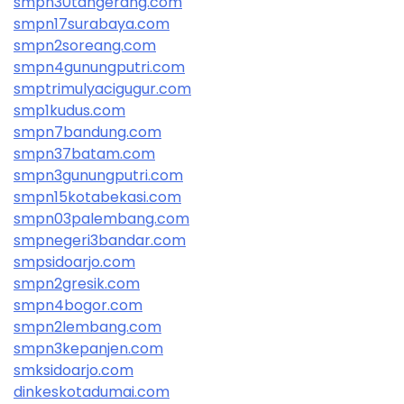
smpn30tangerang.com
smpn17surabaya.com
smpn2soreang.com
smpn4gunungputri.com
smptrimulyacigugur.com
smp1kudus.com
smpn7bandung.com
smpn37batam.com
smpn3gunungputri.com
smpn15kotabekasi.com
smpn03palembang.com
smpnegeri3bandar.com
smpsidoarjo.com
smpn2gresik.com
smpn4bogor.com
smpn2lembang.com
smpn3kepanjen.com
smksidoarjo.com
dinkeskotadumai.com