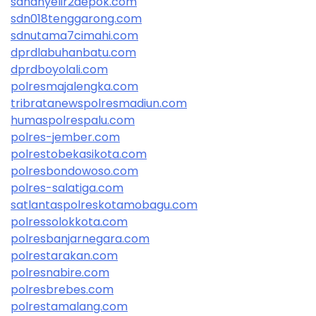
sdnanyelir2depok.com
sdn018tenggarong.com
sdnutama7cimahi.com
dprdlabuhanbatu.com
dprdboyolali.com
polresmajalengka.com
tribratanewspolresmadiun.com
humaspolrespalu.com
polres-jember.com
polrestobekasikota.com
polresbondowoso.com
polres-salatiga.com
satlantaspolreskotamobagu.com
polressolokkota.com
polresbanjarnegara.com
polrestarakan.com
polresnabire.com
polresbrebes.com
polrestamalang.com