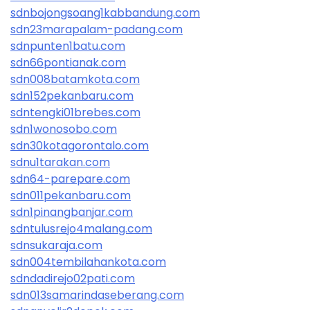
sdnbojongsoang1kabbandung.com
sdn23marapalam-padang.com
sdnpunten1batu.com
sdn66pontianak.com
sdn008batamkota.com
sdn152pekanbaru.com
sdntengki01brebes.com
sdn1wonosobo.com
sdn30kotagorontalo.com
sdnu1tarakan.com
sdn64-parepare.com
sdn011pekanbaru.com
sdn1pinangbanjar.com
sdntulusrejo4malang.com
sdnsukaraja.com
sdn004tembilahankota.com
sdndadirejo02pati.com
sdn013samarindaseberang.com