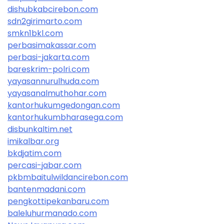
dishubkabcirebon.com
sdn2girimarto.com
smkn1bkl.com
perbasimakassar.com
perbasi-jakarta.com
bareskrim-polri.com
yayasannurulhuda.com
yayasanalmuthohar.com
kantorhukumgedongan.com
kantorhukumbharasega.com
disbunkaltim.net
imikalbar.org
bkdjatim.com
percasi-jabar.com
pkbmbaitulwildancirebon.com
bantenmadani.com
pengkottipekanbaru.com
baleluhurmanado.com