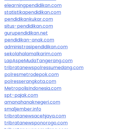
elearningpendidikan.com
statistikapendidikan.com
pendidikankukar.com
situs-pendidikan.com
gurupendidikan.net
pendidikan-anak.com
administrasipendidikan.com
sekolahalamalkarim.com
LapAspeMudaTangerang.com
tribratanewspolressumedang.com
polresmetrodepok.com
polresserangkota.com
MetropolisIndonesia.com
spt-pajak.com
amanahanaknegeri.com
sma1jember.info
tribratanewsacehjaya.com
tribratanewsponorogo.com