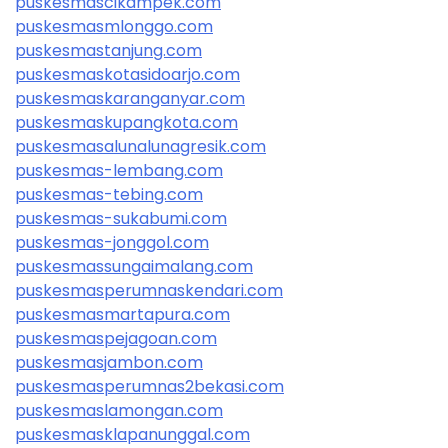
puskesmascikampek.com
puskesmasmlonggo.com
puskesmastanjung.com
puskesmaskotasidoarjo.com
puskesmaskaranganyar.com
puskesmaskupangkota.com
puskesmasalunalunagresik.com
puskesmas-lembang.com
puskesmas-tebing.com
puskesmas-sukabumi.com
puskesmas-jonggol.com
puskesmassungaimalang.com
puskesmasperumnaskendari.com
puskesmasmartapura.com
puskesmaspejagoan.com
puskesmasjambon.com
puskesmasperumnas2bekasi.com
puskesmaslamongan.com
puskesmasklapanunggal.com