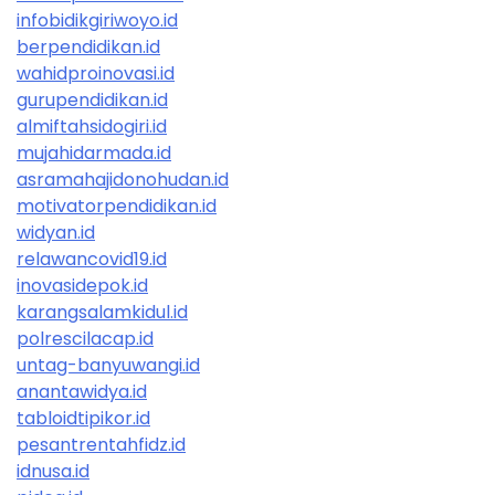
infobidikgiriwoyo.id
berpendidikan.id
wahidproinovasi.id
gurupendidikan.id
almiftahsidogiri.id
mujahidarmada.id
asramahajidonohudan.id
motivatorpendidikan.id
widyan.id
relawancovid19.id
inovasidepok.id
karangsalamkidul.id
polrescilacap.id
untag-banyuwangi.id
anantawidya.id
tabloidtipikor.id
pesantrentahfidz.id
idnusa.id