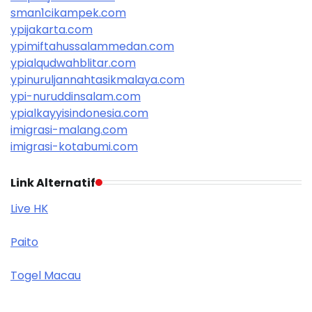
sman1cikampek.com
ypijakarta.com
ypimiftahussalammedan.com
ypialqudwahblitar.com
ypinuruljannahtasikmalaya.com
ypi-nuruddinsalam.com
ypialkayyisindonesia.com
imigrasi-malang.com
imigrasi-kotabumi.com
Link Alternatif
Live HK
Paito
Togel Macau