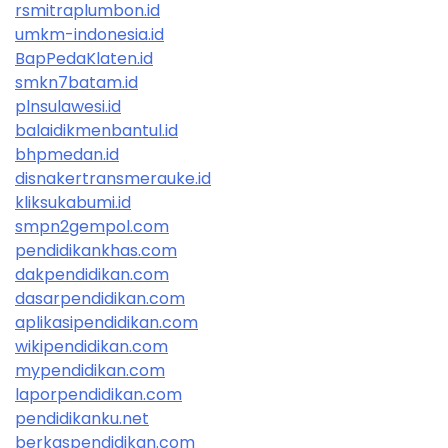
rsmitraplumbon.id
umkm-indonesia.id
BapPedaKlaten.id
smkn7batam.id
plnsulawesi.id
balaidikmenbantul.id
bhpmedan.id
disnakertransmerauke.id
kliksukabumi.id
smpn2gempol.com
pendidikankhas.com
dakpendidikan.com
dasarpendidikan.com
aplikasipendidikan.com
wikipendidikan.com
mypendidikan.com
laporpendidikan.com
pendidikanku.net
berkaspendidikan.com