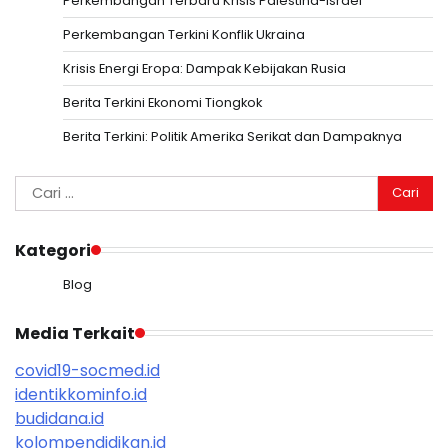
Perkembangan Terbaru Krisis Palestina-Israel
Perkembangan Terkini Konflik Ukraina
Krisis Energi Eropa: Dampak Kebijakan Rusia
Berita Terkini Ekonomi Tiongkok
Berita Terkini: Politik Amerika Serikat dan Dampaknya
Cari
untuk:
Kategori
Blog
Media Terkait
covid19-socmed.id
identikkominfo.id
budidana.id
kolompendidikan.id