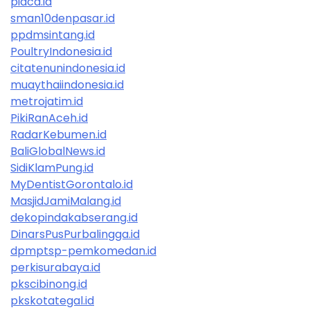
pidca.id
sman10denpasar.id
ppdmsintang.id
PoultryIndonesia.id
citatenunindonesia.id
muaythaiindonesia.id
metrojatim.id
PikiRanAceh.id
RadarKebumen.id
BaliGlobalNews.id
SidiKlamPung.id
MyDentistGorontalo.id
MasjidJamiMalang.id
dekopindakabserang.id
DinarsPusPurbalingga.id
dpmptsp-pemkomedan.id
perkisurabaya.id
pkscibinong.id
pkskotategal.id