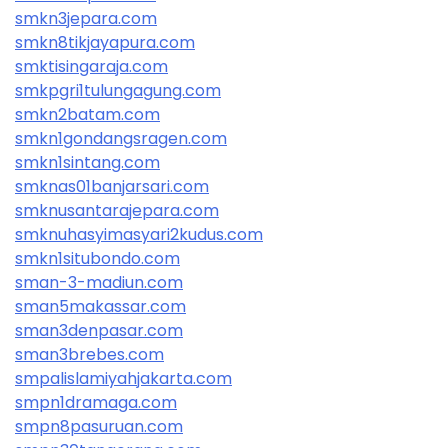
smkn3jepara.com
smkn8tikjayapura.com
smktisingaraja.com
smkpgri1tulungagung.com
smkn2batam.com
smkn1gondangsragen.com
smkn1sintang.com
smknas01banjarsari.com
smknusantarajepara.com
smknuhasyimasyari2kudus.com
smkn1situbondo.com
sman-3-madiun.com
sman5makassar.com
sman3denpasar.com
sman3brebes.com
smpalislamiyahjakarta.com
smpn1dramaga.com
smpn8pasuruan.com