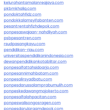
kelurahantamalanreajaya.com
pkbmkhaliq.com
pondoktahfidz.com
pondokkalamsyifabanten.com
pesantrentahfizhdepok.com
ponpesaswajaan-nahdliyah.com
psbpesantren.com
rsudpasangkayu.com
pendidikan-riau.com
universitaspendidikanindonesia.com
dewanpendidikankotablitar.com
ponpesalfattahsidoarjo.com
ponpesannimahbatam.com
ponpesalirsyadbatu.com
ponpesdarussalamprabumulih.com
ponpeskedawangmojokerto.com
ponpesalfalahpacitan.com
ponpeswalisongosragen.com
ponpesdarularqamdepok.com