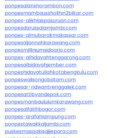
ponpesalanshorambon.com
ponpesmambaussholihin2blitar.com
ponpes-alikhlaspasuruan.com
ponpesdarussalamjambi.com
ponpes-almubarakmakassar.com
ponpesaljannahkarawang.com
ponpesmilliniumsidoarjo.com
ponpes-alhidayahtenggarong.com
ponpesalbidayahjember.com
ponpeshidayatullahkotabengkulu.com
ponpeswalisongobatam.com
ponpesar-ridwantrenggalek.com
ponpesattibyandepok.com
ponpesmanbaululumkarawang.com
ponpesalfatihbogor.com
ponpes-arafahlampung.com
ponpestawakkaljambi.com
puskesmaspakisajijepara.com