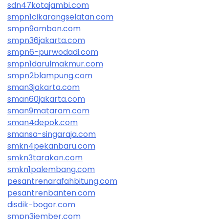
sdn47kotajambi.com
smpn1cikarangselatan.com
smpn9ambon.com
smpn36jakarta.com
smpn6-purwodadi.com
smpn1darulmakmur.com
smpn2blampung.com
sman3jakarta.com
sman60jakarta.com
sman9mataram.com
sman4depok.com
smansa-singaraja.com
smkn4pekanbaru.com
smkn3tarakan.com
smkn1palembang.com
pesantrenarafahbitung.com
pesantrenbanten.com
disdik-bogor.com
smpn3jember.com