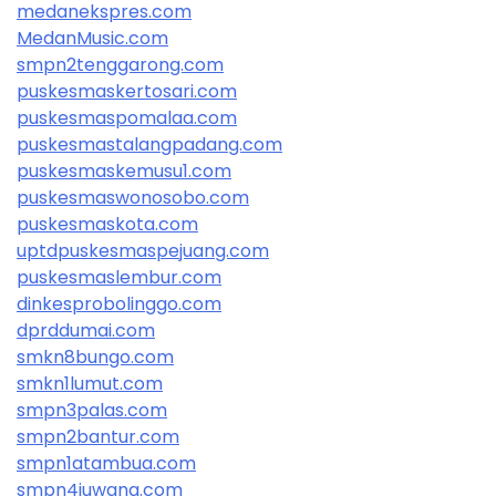
medanekspres.com
MedanMusic.com
smpn2tenggarong.com
puskesmaskertosari.com
puskesmaspomalaa.com
puskesmastalangpadang.com
puskesmaskemusu1.com
puskesmaswonosobo.com
puskesmaskota.com
uptdpuskesmaspejuang.com
puskesmaslembur.com
dinkesprobolinggo.com
dprddumai.com
smkn8bungo.com
smkn1lumut.com
smpn3palas.com
smpn2bantur.com
smpn1atambua.com
smpn4juwana.com