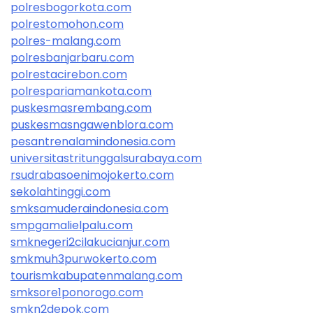
polresbogorkota.com
polrestomohon.com
polres-malang.com
polresbanjarbaru.com
polrestacirebon.com
polrespariamankota.com
puskesmasrembang.com
puskesmasngawenblora.com
pesantrenalamindonesia.com
universitastritunggalsurabaya.com
rsudrabasoenimojokerto.com
sekolahtinggi.com
smksamuderaindonesia.com
smpgamalielpalu.com
smknegeri2cilakucianjur.com
smkmuh3purwokerto.com
tourismkabupatenmalang.com
smksore1ponorogo.com
smkn2depok.com