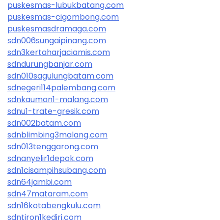
puskesmas-lubukbatang.com
puskesmas-cigombong.com
puskesmasdramaga.com
sdn006sungaipinang.com
sdn3kertaharjaciamis.com
sdndurungbanjar.com
sdn010sagulungbatam.com
sdnegeri114palembang.com
sdnkauman1-malang.com
sdnu1-trate-gresik.com
sdn002batam.com
sdnblimbing3malang.com
sdn013tenggarong.com
sdnanyelir1depok.com
sdn1cisampihsubang.com
sdn64jambi.com
sdn47mataram.com
sdn16kotabengkulu.com
sdntiron1kediri.com