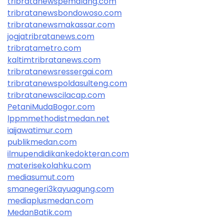
tribratanewspemalang.com
tribratanewsbondowoso.com
tribratanewsmakassar.com
jogjatribratanews.com
tribratametro.com
kaltimtribratanews.com
tribratanewsressergai.com
tribratanewspoldasulteng.com
tribratanewscilacap.com
PetaniMudaBogor.com
lppmmethodistmedan.net
iaijawatimur.com
publikmedan.com
ilmupendidikankedokteran.com
materisekolahku.com
mediasumut.com
smanegeri3kayuagung.com
mediaplusmedan.com
MedanBatik.com