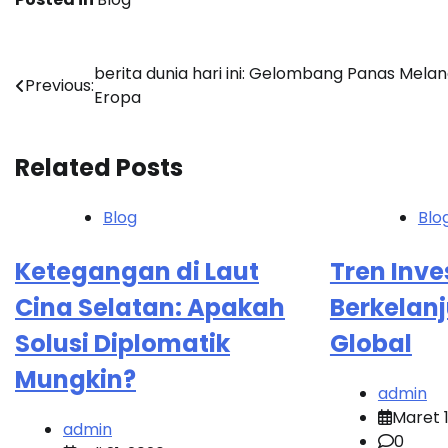
Navigasi
berita dunia hari ini: Gelombang Panas Mela
Previous:
Eropa
pos
Related Posts
Blog
Blo
Ketegangan di Laut
Tren Inve
Cina Selatan: Apakah
Berkelanj
Solusi Diplomatik
Global
Mungkin?
admin
Maret 1
admin
0