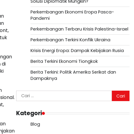
Solusi Diplomatik Mungkin?
Perkembangan Ekonomi Eropa Pasca-
an
Pandemi
an
Perkembangan Terbaru Krisis Palestina-Israel
ont,
tuk
Perkembangan Terkini Konflik Ukraina
Krisis Energi Eropa: Dampak Kebijakan Rusia
angan
Berita Terkini Ekonomi Tiongkok
 di
ki
Berita Terkini: Politik Amerika Serikat dan
Dampaknya
n
Cari
ional.
untuk:
t,
Kategori
gan
Blog
onjakan