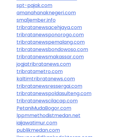
spt-pajak.com
amanahanaknegeri.com
sma1jember.info
tribratanewsacehjaya.com
tribratanewsponorogo.com
tribratanewspemalang.com
tribratanewsbondowoso.com
tribratanewsmakassar.com
jogjatribratanews.com
tribratametro.com
kaltimtribratanews.com
tribratanewsressergai.com
tribratanewspoldasulteng.com
tribratanewscilacap.com
PetaniMudaBogor.com
lppmmethodistmedan.net
iaijawatimur.com
publikmedan.com