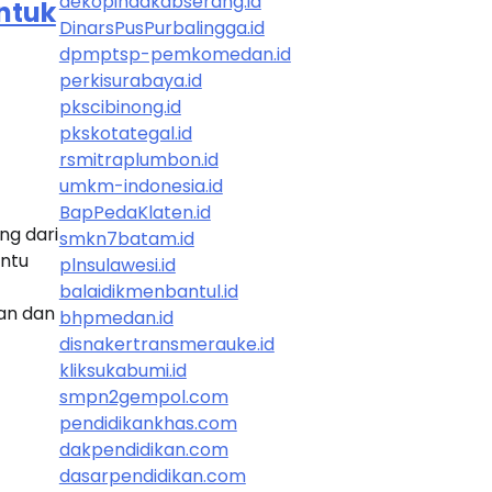
dekopindakabserang.id
ntuk
DinarsPusPurbalingga.id
dpmptsp-pemkomedan.id
perkisurabaya.id
pkscibinong.id
pkskotategal.id
rsmitraplumbon.id
umkm-indonesia.id
BapPedaKlaten.id
ng dari
smkn7batam.id
ntu
plnsulawesi.id
balaidikmenbantul.id
an dan
bhpmedan.id
disnakertransmerauke.id
kliksukabumi.id
smpn2gempol.com
pendidikankhas.com
dakpendidikan.com
dasarpendidikan.com