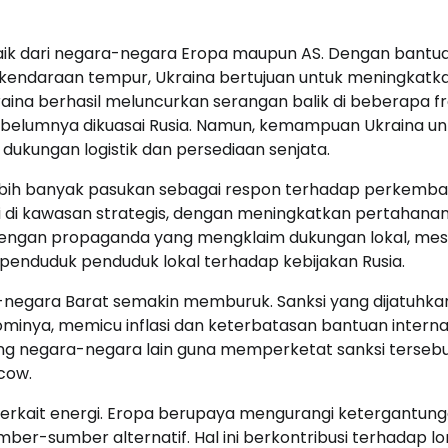
baik dari negara-negara Eropa maupun AS. Dengan bantu
 kendaraan tempur, Ukraina bertujuan untuk meningkatk
raina berhasil meluncurkan serangan balik di beberapa fr
ebelumnya dikuasai Rusia. Namun, kemampuan Ukraina un
dukungan logistik dan persediaan senjata.
lebih banyak pasukan sebagai respon terhadap perkemb
i di kawasan strategis, dengan meningkatkan pertahanan
gi dengan propaganda yang mengklaim dukungan lokal, mes
 penduduk penduduk lokal terhadap kebijakan Rusia.
a-negara Barat semakin memburuk. Sanksi yang dijatuhka
minya, memicu inflasi dan keterbatasan bantuan internas
ng negara-negara lain guna memperketat sanksi tersebu
cow.
l terkait energi. Eropa berupaya mengurangi ketergantun
ber-sumber alternatif. Hal ini berkontribusi terhadap l