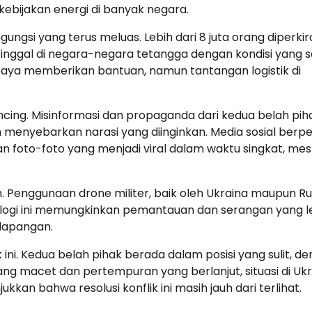
ebijakan energi di banyak negara.
ngungsi yang terus meluas. Lebih dari 8 juta orang diperki
tinggal di negara-negara tetangga dengan kondisi yang 
aya memberikan bantuan, namun tantangan logistik di
ncing. Misinformasi dan propaganda dari kedua belah pih
 menyebarkan narasi yang diinginkan. Media sosial berp
n foto-foto yang menjadi viral dalam waktu singkat, mes
. Penggunaan drone militer, baik oleh Ukraina maupun Rus
ologi ini memungkinkan pemantauan dan serangan yang l
 lapangan.
ni. Kedua belah pihak berada dalam posisi yang sulit, d
yang macet dan pertempuran yang berlanjut, situasi di Uk
an bahwa resolusi konflik ini masih jauh dari terlihat.