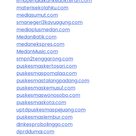
ilmupendidikankedokteran.com
materisekolahku.com
mediasumut.com
smanegeri3kayuagung.com
mediaplusmedan.com
MedanBatik.com
medanekspres.com
MedanMusic.com
smpn2tenggarong.com
puskesmaskertosari.com
puskesmaspomalaa.com
puskesmastalangpadang.com
puskesmaskemusu1.com
puskesmaswonosobo.com
puskesmaskota.com
uptdpuskesmaspejuang.com
puskesmaslembur.com
dinkesprobolinggo.com
dprddumai.com