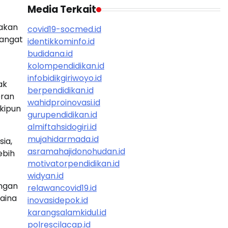
Media Terkait
rakan
covid19-socmed.id
sangat
identikkominfo.id
budidana.id
kolompendidikan.id
infobidikgiriwoyo.id
ak
berpendidikan.id
eran
wahidproinovasi.id
kipun
gurupendidikan.id
almiftahsidogiri.id
mujahidarmada.id
ia,
asramahajidonohudan.id
ebih
motivatorpendidikan.id
widyan.id
engan
relawancovid19.id
raina
inovasidepok.id
karangsalamkidul.id
polrescilacap.id