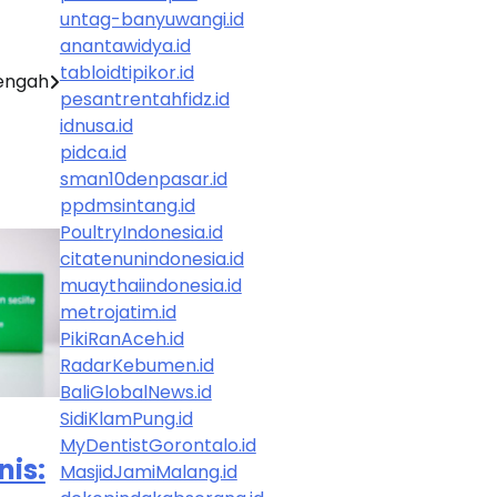
untag-banyuwangi.id
anantawidya.id
tabloidtipikor.id
Tengah
pesantrentahfidz.id
idnusa.id
pidca.id
sman10denpasar.id
ppdmsintang.id
PoultryIndonesia.id
citatenunindonesia.id
muaythaiindonesia.id
metrojatim.id
PikiRanAceh.id
RadarKebumen.id
BaliGlobalNews.id
SidiKlamPung.id
MyDentistGorontalo.id
nis:
MasjidJamiMalang.id