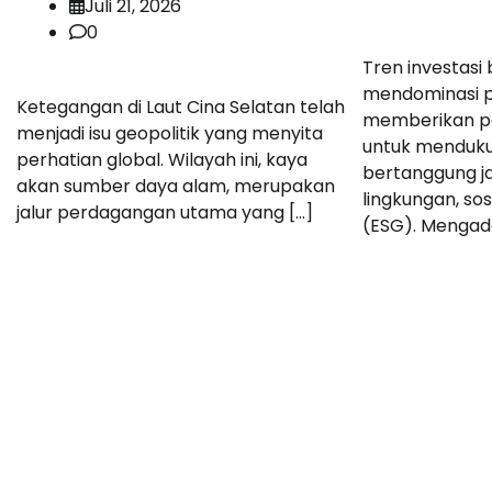
Juli 21, 2026
0
Tren investasi
mendominasi p
Ketegangan di Laut Cina Selatan telah
memberikan pe
menjadi isu geopolitik yang menyita
untuk menduku
perhatian global. Wilayah ini, kaya
bertanggung j
akan sumber daya alam, merupakan
lingkungan, sos
jalur perdagangan utama yang […]
(ESG). Mengado