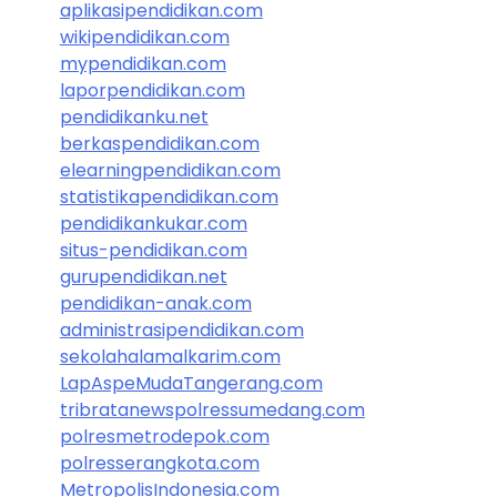
aplikasipendidikan.com
wikipendidikan.com
mypendidikan.com
laporpendidikan.com
pendidikanku.net
berkaspendidikan.com
elearningpendidikan.com
statistikapendidikan.com
pendidikankukar.com
situs-pendidikan.com
gurupendidikan.net
pendidikan-anak.com
administrasipendidikan.com
sekolahalamalkarim.com
LapAspeMudaTangerang.com
tribratanewspolressumedang.com
polresmetrodepok.com
polresserangkota.com
MetropolisIndonesia.com