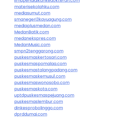
ilmupendidikankedokteran.com
materisekolahku.com
mediasumut.com
smanegeri3kayuagung.com
mediaplusmedan.com
MedanBatik.com
medanekspres.com
MedanMusic.com
smpn2tenggarong.com
puskesmaskertosari.com
puskesmaspomalaa.com
puskesmastalangpadang.com
puskesmaskemusu1.com
puskesmaswonosobo.com
puskesmaskota.com
uptdpuskesmaspejuang.com
puskesmaslembur.com
dinkesprobolinggo.com
dprddumai.com