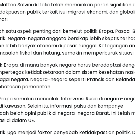
Matteo Salvini di Italia telah memainkan peran signifikan
uasan publik terkait isu imigrasi, ekonomi, dan globali
ari.
satu aspek penting dari kemelut politik Eropa. Pasca-Br
itik. Negara-negara anggota bersikap lebih skeptis terh
n lebih banyak otonomi di pasar tunggal. Ketegangan a
asalah fiskal dan hutang, semakin memperburuk situasi i
 Eropa, di mana banyak negara harus beradaptasi den
empertegas ketidaksetaraan dalam sistem kesehatan nasi
gai negara. Negara-negara seperti Prancis dan Belanda
mbatasan pemerintah.
k Eropa semakin mencolok. Intervensi Rusia di negara-neg
i kawasan. Selain itu, informasi palsu dan kampanye
ah belah opini publik di negara-negara Barat. Ini telah
si di dalam UE.
tik juga menjadi faktor penyebab ketidakpastian politik.