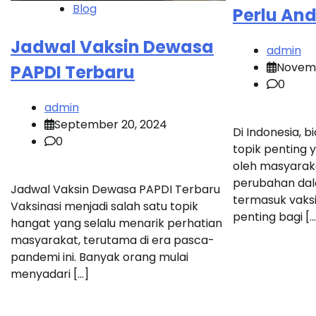
Blog
Perlu An
Jadwal Vaksin Dewasa
admin
Novemb
PAPDI Terbaru
0
admin
September 20, 2024
Di Indonesia, b
0
topik penting 
oleh masyarak
perubahan dal
Jadwal Vaksin Dewasa PAPDI Terbaru
termasuk vaksi
Vaksinasi menjadi salah satu topik
penting bagi […
hangat yang selalu menarik perhatian
masyarakat, terutama di era pasca-
pandemi ini. Banyak orang mulai
menyadari […]