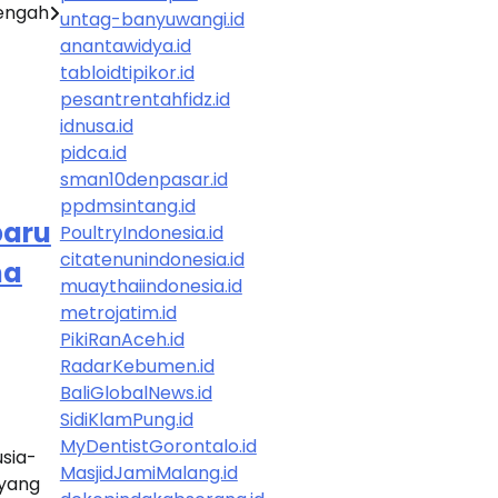
Tengah
untag-banyuwangi.id
anantawidya.id
tabloidtipikor.id
pesantrentahfidz.id
idnusa.id
pidca.id
sman10denpasar.id
ppdmsintang.id
baru
PoultryIndonesia.id
citatenunindonesia.id
na
muaythaiindonesia.id
metrojatim.id
PikiRanAceh.id
RadarKebumen.id
BaliGlobalNews.id
SidiKlamPung.id
MyDentistGorontalo.id
usia-
MasjidJamiMalang.id
 yang