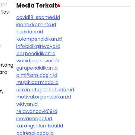
tif
Media Terkait
lasi
covid19-socmed.id
identikkominfo.id
budidana.id
kolompendidikan.id
i
infobidikgiriwoyo.id
berpendidikan.id
wahidproinovasi.id
entang
gurupendidikan.id
ara
almiftahsidogiri.id
mujahidarmada.id
asramahajidonohudan.id
t,
motivatorpendidikan.id
widyan.id
relawancovid19.id
inovasidepok.id
karangsalamkidul.id
polrescilacap.id