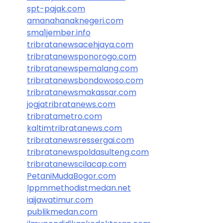
spt-pajak.com
amanahanaknegeri.com
sma1jember.info
tribratanewsacehjaya.com
tribratanewsponorogo.com
tribratanewspemalang.com
tribratanewsbondowoso.com
tribratanewsmakassar.com
jogjatribratanews.com
tribratametro.com
kaltimtribratanews.com
tribratanewsressergai.com
tribratanewspoldasulteng.com
tribratanewscilacap.com
PetaniMudaBogor.com
lppmmethodistmedan.net
iaijawatimur.com
publikmedan.com