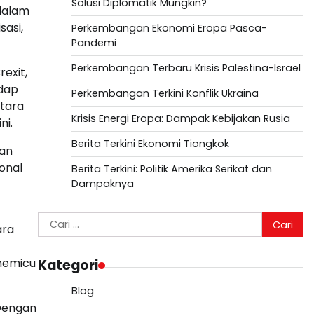
Solusi Diplomatik Mungkin?
 dalam
sasi,
Perkembangan Ekonomi Eropa Pasca-
Pandemi
Perkembangan Terbaru Krisis Palestina-Israel
exit,
adap
Perkembangan Terkini Konflik Ukraina
ntara
Krisis Energi Eropa: Dampak Kebijakan Rusia
ni.
Berita Terkini Ekonomi Tiongkok
gan
onal
Berita Terkini: Politik Amerika Serikat dan
Dampaknya
Cari
ara
untuk:
 memicu
Kategori
Blog
 Dengan