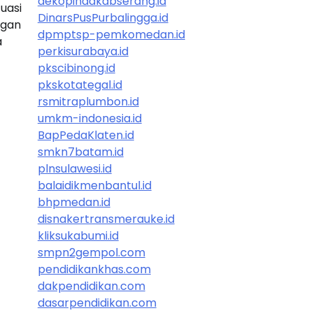
dekopindakabserang.id
uasi
DinarsPusPurbalingga.id
ngan
dpmptsp-pemkomedan.id
a
perkisurabaya.id
pkscibinong.id
pkskotategal.id
rsmitraplumbon.id
umkm-indonesia.id
BapPedaKlaten.id
smkn7batam.id
plnsulawesi.id
balaidikmenbantul.id
bhpmedan.id
disnakertransmerauke.id
kliksukabumi.id
smpn2gempol.com
pendidikankhas.com
dakpendidikan.com
dasarpendidikan.com