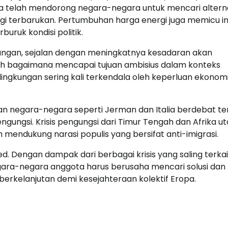
ina telah mendorong negara-negara untuk mencari alterna
i terbarukan. Pertumbuhan harga energi juga memicu inf
ruk kondisi politik.
ukungan, sejalan dengan meningkatnya kesadaran akan
ah bagaimana mencapai tujuan ambisius dalam konteks
lingkungan sering kali terkendala oleh keperluan ekonom
engan negara-negara seperti Jerman dan Italia berdebat t
ungsi. Krisis pengungsi dari Timur Tengah dan Afrika ut
mendukung narasi populis yang bersifat anti-imigrasi.
ted. Dengan dampak dari berbagai krisis yang saling terkai
egara-negara anggota harus berusaha mencari solusi dan
erkelanjutan demi kesejahteraan kolektif Eropa.