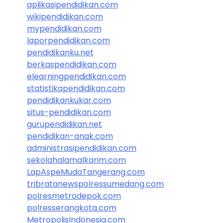
aplikasipendidikan.com
wikipendidikan.com
mypendidikan.com
laporpendidikan.com
pendidikanku.net
berkaspendidikan.com
elearningpendidikan.com
statistikapendidikan.com
pendidikankukar.com
situs-pendidikan.com
gurupendidikan.net
pendidikan-anak.com
administrasipendidikan.com
sekolahalamalkarim.com
LapAspeMudaTangerang.com
tribratanewspolressumedang.com
polresmetrodepok.com
polresserangkota.com
MetropolisIndonesia.com