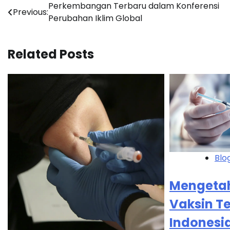
Navigasi
Perkembangan Terbaru dalam Konferensi
Previous:
Perubahan Iklim Global
pos
Related Posts
Blo
Mengetah
Vaksin Te
Indonesi