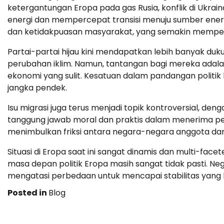
ketergantungan Eropa pada gas Rusia, konflik di Ukra
energi dan mempercepat transisi menuju sumber energ
dan ketidakpuasan masyarakat, yang semakin memperbu
Partai-partai hijau kini mendapatkan lebih banyak d
perubahan iklim. Namun, tantangan bagi mereka adal
ekonomi yang sulit. Kesatuan dalam pandangan politik 
jangka pendek.
Isu migrasi juga terus menjadi topik kontroversial, d
tanggung jawab moral dan praktis dalam menerima peng
menimbulkan friksi antara negara-negara anggota dan 
Situasi di Eropa saat ini sangat dinamis dan multi-face
masa depan politik Eropa masih sangat tidak pasti. N
mengatasi perbedaan untuk mencapai stabilitas yang b
Posted in
Blog