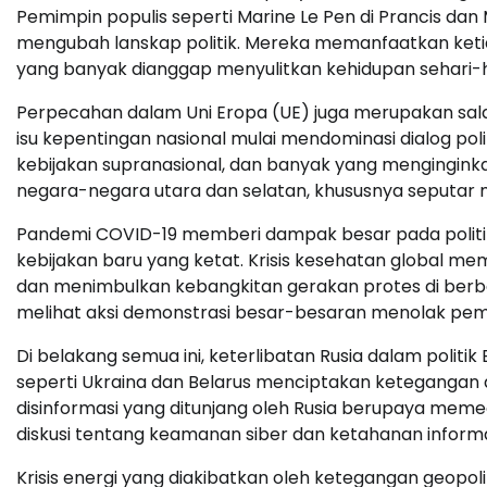
Pemimpin populis seperti Marine Le Pen di Prancis dan 
mengubah lanskap politik. Mereka memanfaatkan ketidakp
yang banyak dianggap menyulitkan kehidupan sehari-h
Perpecahan dalam Uni Eropa (UE) juga merupakan salah 
isu kepentingan nasional mulai mendominasi dialog pol
kebijakan supranasional, dan banyak yang menginginka
negara-negara utara dan selatan, khususnya seputar m
Pandemi COVID-19 memberi dampak besar pada politik
kebijakan baru yang ketat. Krisis kesehatan global m
dan menimbulkan kebangkitan gerakan protes di berba
melihat aksi demonstrasi besar-besaran menolak pe
Di belakang semua ini, keterlibatan Rusia dalam politi
seperti Ukraina dan Belarus menciptakan ketegangan d
disinformasi yang ditunjang oleh Rusia berupaya memec
diskusi tentang keamanan siber dan ketahanan informa
Krisis energi yang diakibatkan oleh ketegangan geopoli