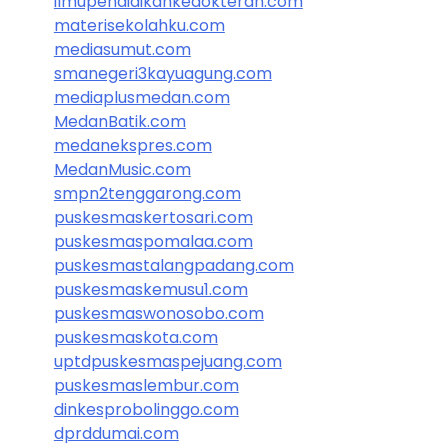
ilmupendidikankedokteran.com
materisekolahku.com
mediasumut.com
smanegeri3kayuagung.com
mediaplusmedan.com
MedanBatik.com
medanekspres.com
MedanMusic.com
smpn2tenggarong.com
puskesmaskertosari.com
puskesmaspomalaa.com
puskesmastalangpadang.com
puskesmaskemusu1.com
puskesmaswonosobo.com
puskesmaskota.com
uptdpuskesmaspejuang.com
puskesmaslembur.com
dinkesprobolinggo.com
dprddumai.com