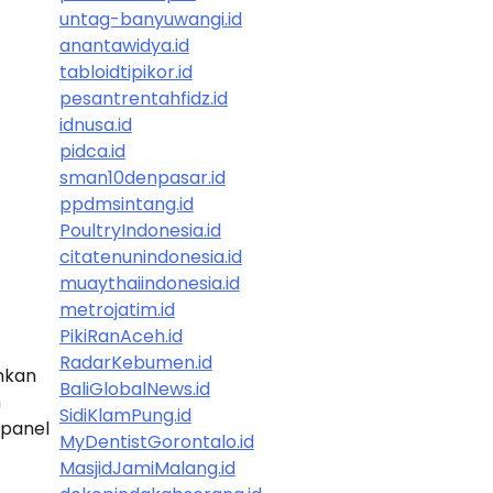
untag-banyuwangi.id
anantawidya.id
tabloidtipikor.id
pesantrentahfidz.id
idnusa.id
pidca.id
sman10denpasar.id
ppdmsintang.id
PoultryIndonesia.id
citatenunindonesia.id
muaythaiindonesia.id
metrojatim.id
PikiRanAceh.id
RadarKebumen.id
nkan
BaliGlobalNews.id
h
SidiKlamPung.id
 panel
MyDentistGorontalo.id
MasjidJamiMalang.id