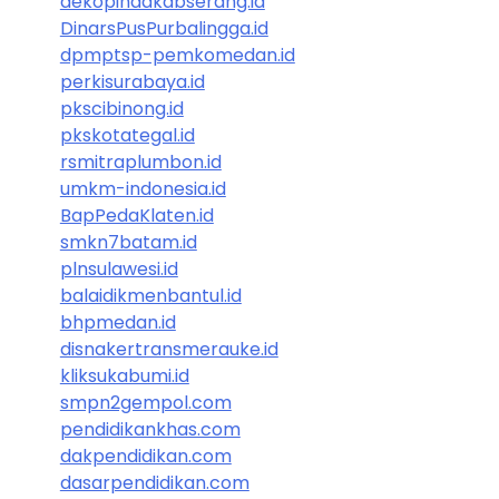
dekopindakabserang.id
DinarsPusPurbalingga.id
dpmptsp-pemkomedan.id
perkisurabaya.id
pkscibinong.id
pkskotategal.id
rsmitraplumbon.id
umkm-indonesia.id
BapPedaKlaten.id
smkn7batam.id
plnsulawesi.id
balaidikmenbantul.id
bhpmedan.id
disnakertransmerauke.id
kliksukabumi.id
smpn2gempol.com
pendidikankhas.com
dakpendidikan.com
dasarpendidikan.com