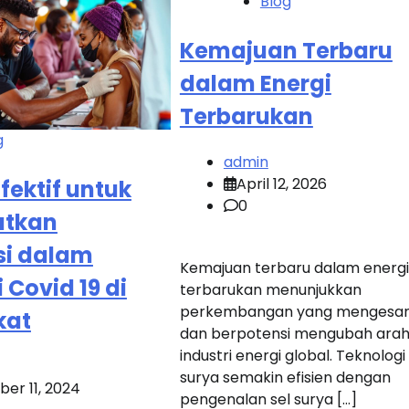
Blog
Kemajuan Terbaru
dalam Energi
Terbarukan
g
admin
April 12, 2026
Efektif untuk
0
atkan
si dalam
Kemajuan terbaru dalam energi
 Covid 19 di
terbarukan menunjukkan
perkembangan yang mengesa
kat
dan berpotensi mengubah ara
industri energi global. Teknologi
surya semakin efisien dengan
er 11, 2024
pengenalan sel surya […]