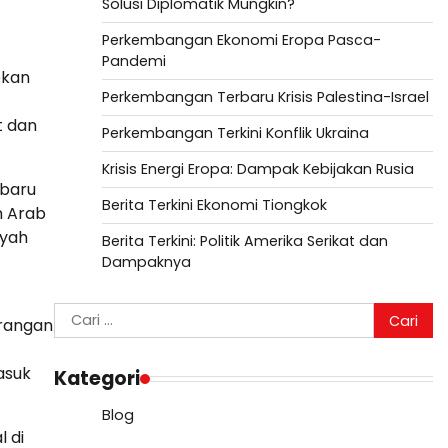
Solusi Diplomatik Mungkin?
Perkembangan Ekonomi Eropa Pasca-
Pandemi
bkan
Perkembangan Terbaru Krisis Palestina-Israel
t dan
Perkembangan Terkini Konflik Ukraina
Krisis Energi Eropa: Dampak Kebijakan Rusia
 baru
Berita Terkini Ekonomi Tiongkok
n Arab
ayah
Berita Terkini: Politik Amerika Serikat dan
Dampaknya
Cari
erangan
untuk:
asuk
Kategori
Blog
l di