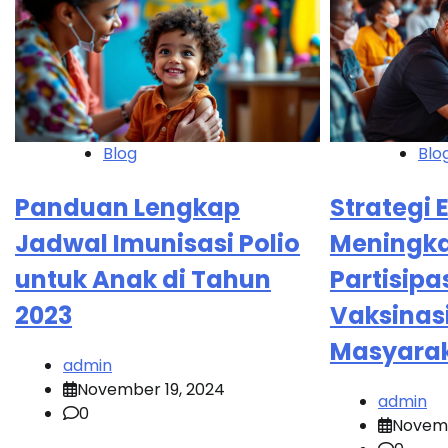
Blog
Blo
Panduan Lengkap
Strategi 
Jadwal Imunisasi Polio
Meningk
untuk Anak di Tahun
Partisipa
2023
Vaksinasi
Masyara
admin
November 19, 2024
admin
0
Novemb