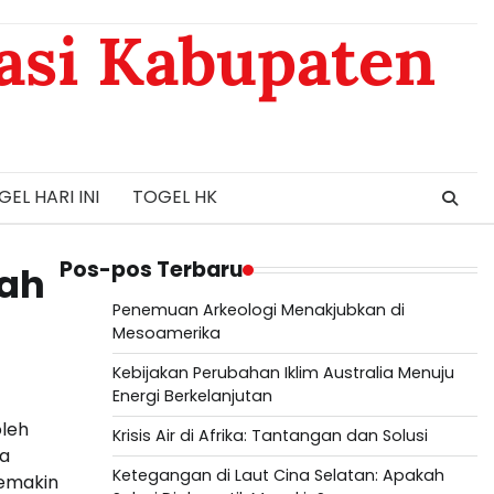
asi Kabupaten
EL HARI INI
TOGEL HK
Pos-pos Terbaru
gah
Penemuan Arkeologi Menakjubkan di
Mesoamerika
Kebijakan Perubahan Iklim Australia Menuju
Energi Berkelanjutan
oleh
Krisis Air di Afrika: Tantangan dan Solusi
ta
Ketegangan di Laut Cina Selatan: Apakah
semakin