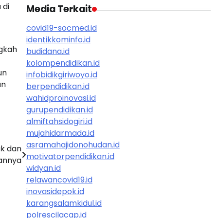
 di
Media Terkait
covid19-socmed.id
identikkominfo.id
ngkah
budidana.id
kolompendidikan.id
un
infobidikgiriwoyo.id
an
berpendidikan.id
wahidproinovasi.id
gurupendidikan.id
almiftahsidogiri.id
mujahidarmada.id
asramahajidonohudan.id
k dan
motivatorpendidikan.id
annya
widyan.id
relawancovid19.id
inovasidepok.id
karangsalamkidul.id
polrescilacap.id