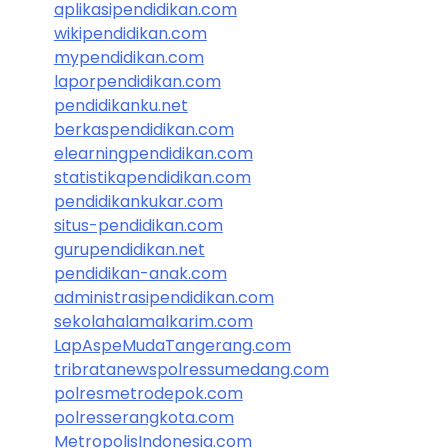
aplikasipendidikan.com
wikipendidikan.com
mypendidikan.com
laporpendidikan.com
pendidikanku.net
berkaspendidikan.com
elearningpendidikan.com
statistikapendidikan.com
pendidikankukar.com
situs-pendidikan.com
gurupendidikan.net
pendidikan-anak.com
administrasipendidikan.com
sekolahalamalkarim.com
LapAspeMudaTangerang.com
tribratanewspolressumedang.com
polresmetrodepok.com
polresserangkota.com
MetropolisIndonesia.com