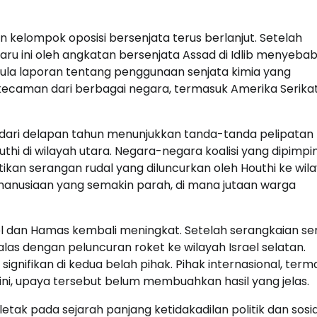
 kelompok oposisi bersenjata terus berlanjut. Setelah
aru ini oleh angkatan bersenjata Assad di Idlib menyeba
pula laporan tentang penggunaan senjata kimia yang
ecaman dari berbagai negara, termasuk Amerika Serika
h dari delapan tahun menunjukkan tanda-tanda pelipatan
hi di wilayah utara. Negara-negara koalisi yang dipimpi
an serangan rudal yang diluncurkan oleh Houthi ke wil
 kemanusiaan yang semakin parah, di mana jutaan warga
rael dan Hamas kembali meningkat. Setelah serangkaian s
s dengan peluncuran roket ke wilayah Israel selatan.
nifikan di kedua belah pihak. Pihak internasional, term
ini, upaya tersebut belum membuahkan hasil yang jelas.
letak pada sejarah panjang ketidakadilan politik dan sosia