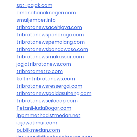
spt-pajak.com
amanahanaknegeri.com
sma1jember.info
tribratanewsacehjaya.com
tribratanewsponorogo.com
tribratanewspemalang.com
tribratanewsbondowoso.com
tribratanewsmakassar.com
jogjatribratanews.com
tribratametro.com
kaltimtribratanews.com
tribratanewsressergai.com
tribratanewspoldasulteng.com
tribratanewscilacap.com
PetaniMudaBogor.com
lppmmethodistmedan.net
iaijawatimur.com
publikmedan.com