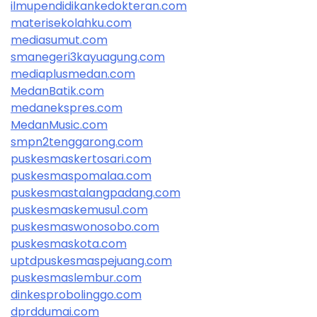
ilmupendidikankedokteran.com
materisekolahku.com
mediasumut.com
smanegeri3kayuagung.com
mediaplusmedan.com
MedanBatik.com
medanekspres.com
MedanMusic.com
smpn2tenggarong.com
puskesmaskertosari.com
puskesmaspomalaa.com
puskesmastalangpadang.com
puskesmaskemusu1.com
puskesmaswonosobo.com
puskesmaskota.com
uptdpuskesmaspejuang.com
puskesmaslembur.com
dinkesprobolinggo.com
dprddumai.com