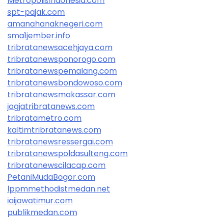
MetropolisIndonesia.com
spt-pajak.com
amanahanaknegeri.com
sma1jember.info
tribratanewsacehjaya.com
tribratanewsponorogo.com
tribratanewspemalang.com
tribratanewsbondowoso.com
tribratanewsmakassar.com
jogjatribratanews.com
tribratametro.com
kaltimtribratanews.com
tribratanewsressergai.com
tribratanewspoldasulteng.com
tribratanewscilacap.com
PetaniMudaBogor.com
lppmmethodistmedan.net
iaijawatimur.com
publikmedan.com