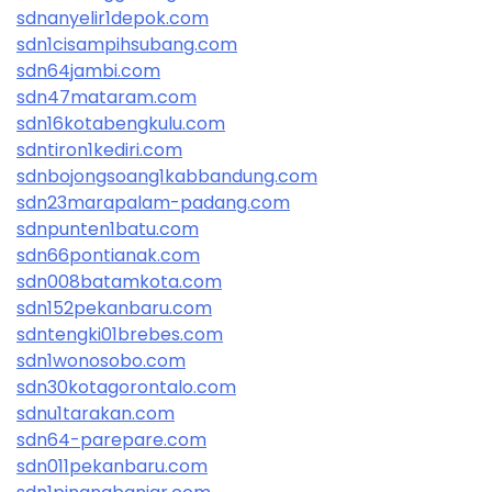
sdnanyelir1depok.com
sdn1cisampihsubang.com
sdn64jambi.com
sdn47mataram.com
sdn16kotabengkulu.com
sdntiron1kediri.com
sdnbojongsoang1kabbandung.com
sdn23marapalam-padang.com
sdnpunten1batu.com
sdn66pontianak.com
sdn008batamkota.com
sdn152pekanbaru.com
sdntengki01brebes.com
sdn1wonosobo.com
sdn30kotagorontalo.com
sdnu1tarakan.com
sdn64-parepare.com
sdn011pekanbaru.com