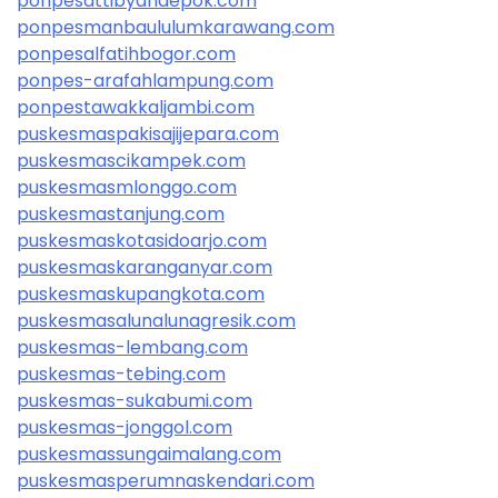
ponpesattibyandepok.com
ponpesmanbaululumkarawang.com
ponpesalfatihbogor.com
ponpes-arafahlampung.com
ponpestawakkaljambi.com
puskesmaspakisajijepara.com
puskesmascikampek.com
puskesmasmlonggo.com
puskesmastanjung.com
puskesmaskotasidoarjo.com
puskesmaskaranganyar.com
puskesmaskupangkota.com
puskesmasalunalunagresik.com
puskesmas-lembang.com
puskesmas-tebing.com
puskesmas-sukabumi.com
puskesmas-jonggol.com
puskesmassungaimalang.com
puskesmasperumnaskendari.com