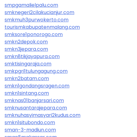
smpgamalielpalu.com
smknegeri2cilakucianjur.com
smkmuh3purwokerto.com
tourismkabupatenmalang.com
smksore1ponorogo.com
smkn2depok.com
smkn3jepara.com
smkn8tikjayapura.com
smktisingaraja.com
smkpgri1tulungagung.com
smkn2batam.com
smkn1gondangsragen.com
smkn1sintang.com
smknas01banjarsari.com
smknusantarajepara.com
smknuhasyimasyari2kudus.com
smkn1situbondo.com
sman-3-madiun.com