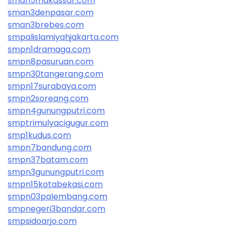
sman5makassar.com
sman3denpasar.com
sman3brebes.com
smpalislamiyahjakarta.com
smpn1dramaga.com
smpn8pasuruan.com
smpn30tangerang.com
smpn17surabaya.com
smpn2soreang.com
smpn4gunungputri.com
smptrimulyacigugur.com
smp1kudus.com
smpn7bandung.com
smpn37batam.com
smpn3gunungputri.com
smpn15kotabekasi.com
smpn03palembang.com
smpnegeri3bandar.com
smpsidoarjo.com