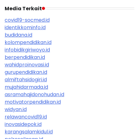
Media Terkait
covid19-socmed.id
identikkominfo.id
budidana.id
kolompendidikan.id
infobidikgiriwoyo.id
berpendidikan.id
wahidproinovasi.id
gurupendidikan.id
almiftahsidogiri.id
mujahidarmada.id
asramahajidonohudan.id
motivatorpendidikan.id
widyan.id
relawancovid19.id
inovasidepok.id
karangsalamkidul.id