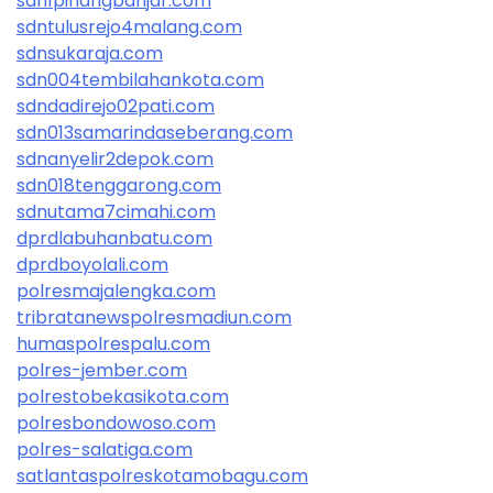
sdn1pinangbanjar.com
sdntulusrejo4malang.com
sdnsukaraja.com
sdn004tembilahankota.com
sdndadirejo02pati.com
sdn013samarindaseberang.com
sdnanyelir2depok.com
sdn018tenggarong.com
sdnutama7cimahi.com
dprdlabuhanbatu.com
dprdboyolali.com
polresmajalengka.com
tribratanewspolresmadiun.com
humaspolrespalu.com
polres-jember.com
polrestobekasikota.com
polresbondowoso.com
polres-salatiga.com
satlantaspolreskotamobagu.com