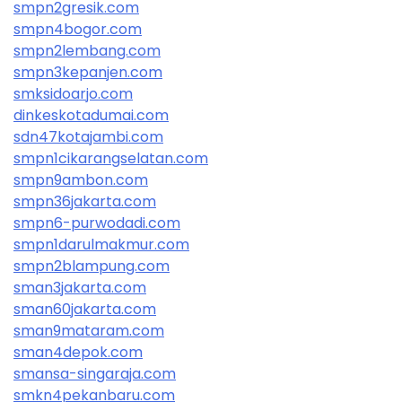
smpn2gresik.com
smpn4bogor.com
smpn2lembang.com
smpn3kepanjen.com
smksidoarjo.com
dinkeskotadumai.com
sdn47kotajambi.com
smpn1cikarangselatan.com
smpn9ambon.com
smpn36jakarta.com
smpn6-purwodadi.com
smpn1darulmakmur.com
smpn2blampung.com
sman3jakarta.com
sman60jakarta.com
sman9mataram.com
sman4depok.com
smansa-singaraja.com
smkn4pekanbaru.com