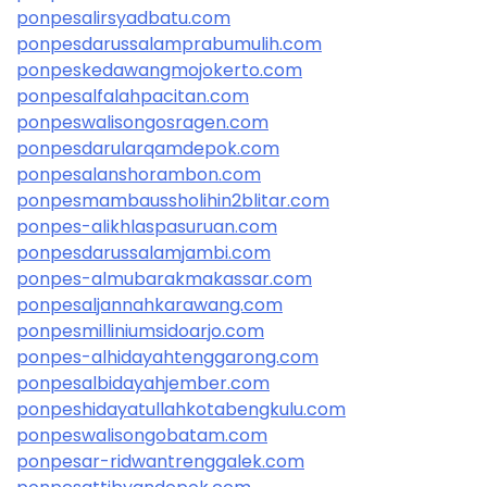
ponpesalirsyadbatu.com
ponpesdarussalamprabumulih.com
ponpeskedawangmojokerto.com
ponpesalfalahpacitan.com
ponpeswalisongosragen.com
ponpesdarularqamdepok.com
ponpesalanshorambon.com
ponpesmambaussholihin2blitar.com
ponpes-alikhlaspasuruan.com
ponpesdarussalamjambi.com
ponpes-almubarakmakassar.com
ponpesaljannahkarawang.com
ponpesmilliniumsidoarjo.com
ponpes-alhidayahtenggarong.com
ponpesalbidayahjember.com
ponpeshidayatullahkotabengkulu.com
ponpeswalisongobatam.com
ponpesar-ridwantrenggalek.com