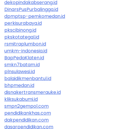
dekopindakabserang.id
DinarsPusPurbalingga.id
dpmptsp-pemkomedan.id
perkisurabaya.id
pkscibinong.id
pkskotategal.id
rsmitraplumbon.id
umkm-indonesia.id
BapPedaKlaten.id
smkn7batam.id
plnsulawesi.id
balaidikmenbantul.id
bhpmedan.id
disnakertransmerauke.id
kliksukabumi.id
smpn2gempol.com
pendidikankhas.com
dakpendidikan.com
dasarpendidikan.com