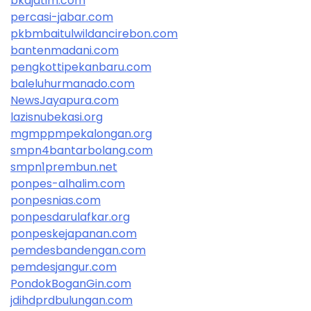
bkdjatim.com
percasi-jabar.com
pkbmbaitulwildancirebon.com
bantenmadani.com
pengkottipekanbaru.com
baleluhurmanado.com
NewsJayapura.com
lazisnubekasi.org
mgmppmpekalongan.org
smpn4bantarbolang.com
smpn1prembun.net
ponpes-alhalim.com
ponpesnias.com
ponpesdarulafkar.org
ponpeskejapanan.com
pemdesbandengan.com
pemdesjangur.com
PondokBoganGin.com
jdihdprdbulungan.com