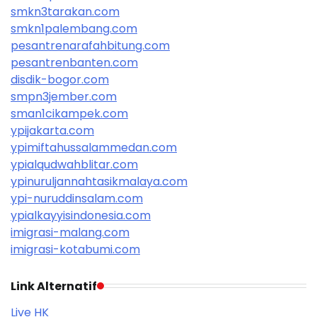
smkn3tarakan.com
smkn1palembang.com
pesantrenarafahbitung.com
pesantrenbanten.com
disdik-bogor.com
smpn3jember.com
sman1cikampek.com
ypijakarta.com
ypimiftahussalammedan.com
ypialqudwahblitar.com
ypinuruljannahtasikmalaya.com
ypi-nuruddinsalam.com
ypialkayyisindonesia.com
imigrasi-malang.com
imigrasi-kotabumi.com
Link Alternatif
Live HK