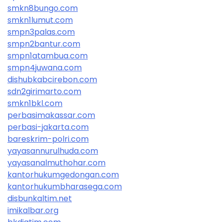
smkn8bungo.com
smkn1lumut.com
smpn3palas.com
smpn2bantur.com
smpn1atambua.com
smpn4juwana.com
dishubkabcirebon.com
sdn2girimarto.com
smkn1bkl.com
perbasimakassar.com
perbasi-jakarta.com
bareskrim-polri.com
yayasannurulhuda.com
yayasanalmuthohar.com
kantorhukumgedongan.com
kantorhukumbharasega.com
disbunkaltim.net
imikalbar.org