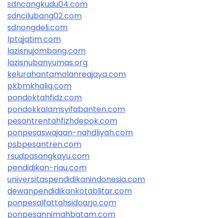
sdncangkudu04.com
sdncilubang02.com
sdnongdeli.com
lptqjatim.com
lazisnujombang.com
lazisnubanyumas.org
kelurahantamalanreajaya.com
pkbmkhaliq.com
pondoktahfidz.com
pondokkalamsyifabanten.com
pesantrentahfizhdepok.com
ponpesaswajaan-nahdliyah.com
psbpesantren.com
rsudpasangkayu.com
pendidikan-riau.com
universitaspendidikanindonesia.com
dewanpendidikankotablitar.com
ponpesalfattahsidoarjo.com
ponpesannimahbatam.com