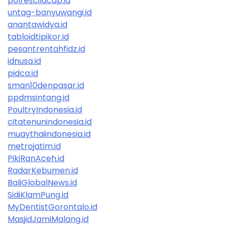
polrescilacap.id
untag-banyuwangi.id
anantawidya.id
tabloidtipikor.id
pesantrentahfidz.id
idnusa.id
pidca.id
sman10denpasar.id
ppdmsintang.id
PoultryIndonesia.id
citatenunindonesia.id
muaythaiindonesia.id
metrojatim.id
PikiRanAceh.id
RadarKebumen.id
BaliGlobalNews.id
SidiKlamPung.id
MyDentistGorontalo.id
MasjidJamiMalang.id