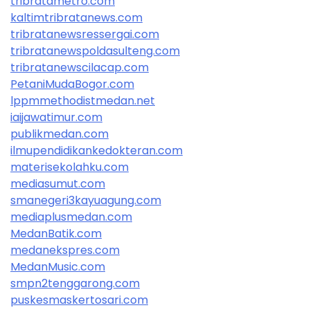
tribratametro.com
kaltimtribratanews.com
tribratanewsressergai.com
tribratanewspoldasulteng.com
tribratanewscilacap.com
PetaniMudaBogor.com
lppmmethodistmedan.net
iaijawatimur.com
publikmedan.com
ilmupendidikankedokteran.com
materisekolahku.com
mediasumut.com
smanegeri3kayuagung.com
mediaplusmedan.com
MedanBatik.com
medanekspres.com
MedanMusic.com
smpn2tenggarong.com
puskesmaskertosari.com