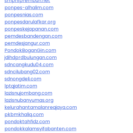
smpn1prembun.net
ponpes-alhalim.com
ponpesnias.com
ponpesdarulafkar.org
ponpeskejapanan.com
pemdesbandengan.com
pemdesjangur.com
PondokBoganGin.com
jdihdprdbulungan.com
sdncangkudu04.com
sdncilubang02.com
sdnongdeli.com
lptqjatim.com
lazisnujombang.com
lazisnubanyumas.org
kelurahantamalanreajaya.com
pkbmkhaliq.com
pondoktahfidz.com
pondokkalamsyifabanten.com