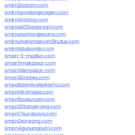
smkn2batam.com
smkn1gondangsragen.com
smkn1sintang.com
smknas01banjarsari.com
smknusantarajepara.com
smknuhasyimasyari2kudus.com
smkn1situbondo.com
sman-3-madiun.com
sman5makassar.com
sman3denpasar.com
sman3brebes.com
smpalislamiyahjakarta.com
smpn1dramaga.com
smpn8pasuruan.com
smpn30tangerang.com
smpn17surabaya.com
smpn2soreang.com
smpn4gunungputri.com