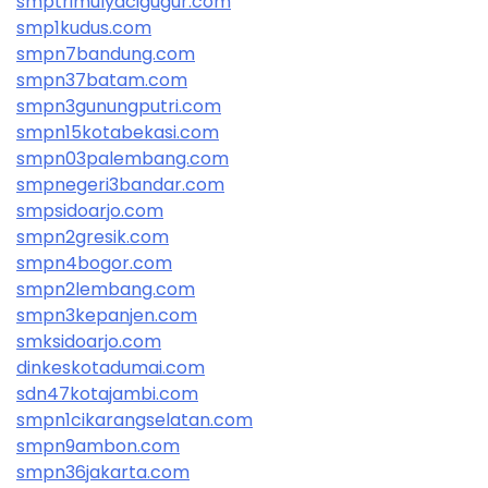
smptrimulyacigugur.com
smp1kudus.com
smpn7bandung.com
smpn37batam.com
smpn3gunungputri.com
smpn15kotabekasi.com
smpn03palembang.com
smpnegeri3bandar.com
smpsidoarjo.com
smpn2gresik.com
smpn4bogor.com
smpn2lembang.com
smpn3kepanjen.com
smksidoarjo.com
dinkeskotadumai.com
sdn47kotajambi.com
smpn1cikarangselatan.com
smpn9ambon.com
smpn36jakarta.com