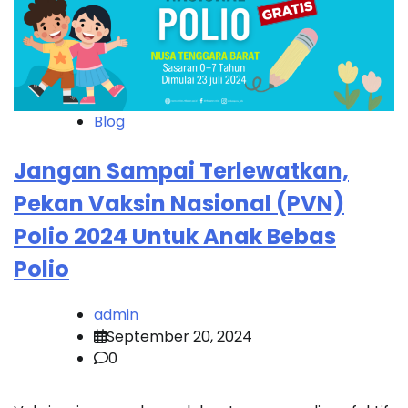
Blog
Jangan Sampai Terlewatkan,
Pekan Vaksin Nasional (PVN)
Polio 2024 Untuk Anak Bebas
Polio
admin
September 20, 2024
0