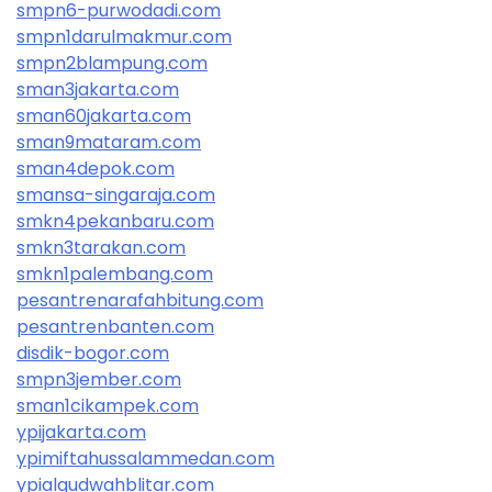
smpn6-purwodadi.com
smpn1darulmakmur.com
smpn2blampung.com
sman3jakarta.com
sman60jakarta.com
sman9mataram.com
sman4depok.com
smansa-singaraja.com
smkn4pekanbaru.com
smkn3tarakan.com
smkn1palembang.com
pesantrenarafahbitung.com
pesantrenbanten.com
disdik-bogor.com
smpn3jember.com
sman1cikampek.com
ypijakarta.com
ypimiftahussalammedan.com
ypialqudwahblitar.com