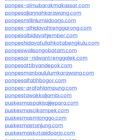
ponpes-almubarakmakassar.com
ponpesaljannahkarawang.com
ponpesmilliniumsidoarjo.com
ponpes-alhidayahtenggarong.com
ponpesalbidayahjember.com
ponpeshidayatullahkotabengkulu.com
ponpeswalisongobatam.com
ponpesar-ridwantrenggalek.com
ponpesattibyandepok.com
ponpesmanbaululumkarawang.com
ponpesalfatihbogor.com
ponpes-arafahlampung.com
ponpestawakkaljambi.com
puskesmaspakisajijepara.com
puskesmascikampek.com
puskesmasmlonggo.com
puskesmastanjung.com
puskesmaskotasidoarjo.com