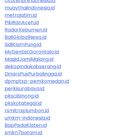
citatenunindonesia.id
muaythaiindonesia.id
metrojatim.id
PikiRanAceh.id
RadarKebumen.id
BaliGlobalNews.id
SidiKlamPung.id
MyDentistGorontalo.id
MasjidJamiMalang.id
dekopindakabserang.id
DinarsPusPurbalingga.id
dpmptsp-pemkomedan.id
perkisurabaya.id
pkscibinong.id
pkskotategal.id
rsmitraplumbon.id
umkm-indonesia.id
BapPedaKlaten.id
smkn7batam.id