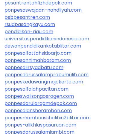
pesantrentahfizhdepok.com
ponpesaswajaan-nahdliyah.com
psbpesantren.com
rsudpasangkayu.com
pendidikan-riau.com
universitaspendidikanindonesia.com
dewanpendidikankotablitar.com
ponpesalfattahsidoarjo.com
ponpesannimahbatam.com
ponpesalirsyadbatu.com
ponpesdarussalamprabumulih.com
ponpeskedawangmojokerto.com
ponpesalfalahpacitan.com
ponpeswalisongosragen.com
ponpesdarularqamdepok.com
ponpesalanshorambon.com
ponpesmambaussholihin2blitar.com
ponpes-alikhlaspasuruan.com
ponpesdarussalamjambi.com