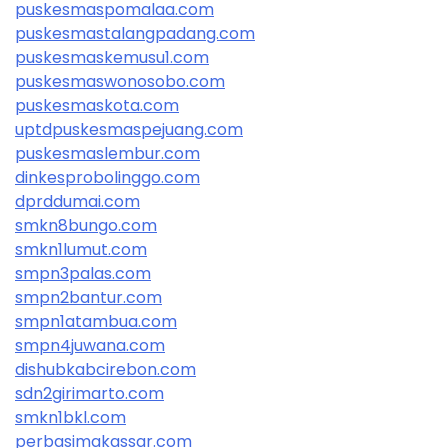
puskesmaspomalaa.com
puskesmastalangpadang.com
puskesmaskemusu1.com
puskesmaswonosobo.com
puskesmaskota.com
uptdpuskesmaspejuang.com
puskesmaslembur.com
dinkesprobolinggo.com
dprddumai.com
smkn8bungo.com
smkn1lumut.com
smpn3palas.com
smpn2bantur.com
smpn1atambua.com
smpn4juwana.com
dishubkabcirebon.com
sdn2girimarto.com
smkn1bkl.com
perbasimakassar.com