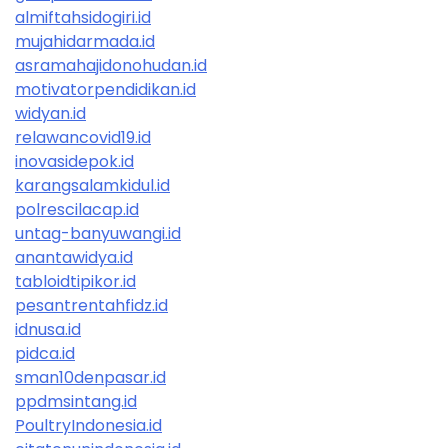
almiftahsidogiri.id
mujahidarmada.id
asramahajidonohudan.id
motivatorpendidikan.id
widyan.id
relawancovid19.id
inovasidepok.id
karangsalamkidul.id
polrescilacap.id
untag-banyuwangi.id
anantawidya.id
tabloidtipikor.id
pesantrentahfidz.id
idnusa.id
pidca.id
sman10denpasar.id
ppdmsintang.id
PoultryIndonesia.id