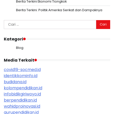
Berita Terkini Ekonomi Tiongkok
Berita Terkini: Politik Amerika Serikat dan Dampaknya
Cari
untuk:
Kategori
Blog
Media Terkait
covid19-socmed.id
identikkominfo.id
budidana.id
kolompendidikan.id
infobidikgiriwoyo.id
berpendidikan.id
wahidproinovasi.id
gurupendidikan.id