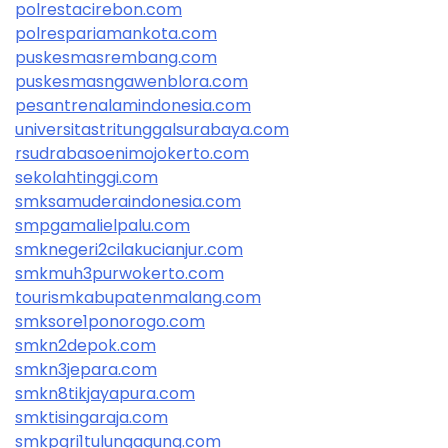
polrestacirebon.com
polrespariamankota.com
puskesmasrembang.com
puskesmasngawenblora.com
pesantrenalamindonesia.com
universitastritunggalsurabaya.com
rsudrabasoenimojokerto.com
sekolahtinggi.com
smksamuderaindonesia.com
smpgamalielpalu.com
smknegeri2cilakucianjur.com
smkmuh3purwokerto.com
tourismkabupatenmalang.com
smksore1ponorogo.com
smkn2depok.com
smkn3jepara.com
smkn8tikjayapura.com
smktisingaraja.com
smkpgri1tulungagung.com