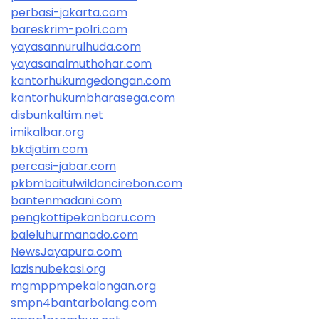
perbasi-jakarta.com
bareskrim-polri.com
yayasannurulhuda.com
yayasanalmuthohar.com
kantorhukumgedongan.com
kantorhukumbharasega.com
disbunkaltim.net
imikalbar.org
bkdjatim.com
percasi-jabar.com
pkbmbaitulwildancirebon.com
bantenmadani.com
pengkottipekanbaru.com
baleluhurmanado.com
NewsJayapura.com
lazisnubekasi.org
mgmppmpekalongan.org
smpn4bantarbolang.com