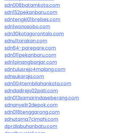
sdn008batamkota.com
sdn152pekanbaru.com
sdntengki01brebes.com
sdn1wonosobo.com
sdn30kotagorontalo.com
sdnu1tarakan.com
sdn64-parepare.com
sdn011pekanbaru.com
sdn1pinangbanjar.com
sdntulusrejo4malang.com
sdnsukaraja.com
sdn004tembilahankota.com
sdndadirejo02pati.com
sdn013samarindaseberang.com
sdnanyelir2depok.com
sdn018tenggarong.com
sdnutama7cimahi.com
dprdlabuhanbatu.com