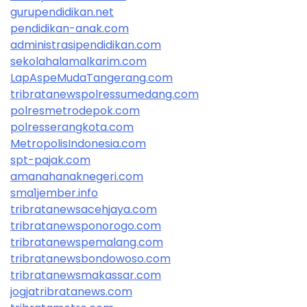
gurupendidikan.net
pendidikan-anak.com
administrasipendidikan.com
sekolahalamalkarim.com
LapAspeMudaTangerang.com
tribratanewspolressumedang.com
polresmetrodepok.com
polresserangkota.com
MetropolisIndonesia.com
spt-pajak.com
amanahanaknegeri.com
sma1jember.info
tribratanewsacehjaya.com
tribratanewsponorogo.com
tribratanewspemalang.com
tribratanewsbondowoso.com
tribratanewsmakassar.com
jogjatribratanews.com