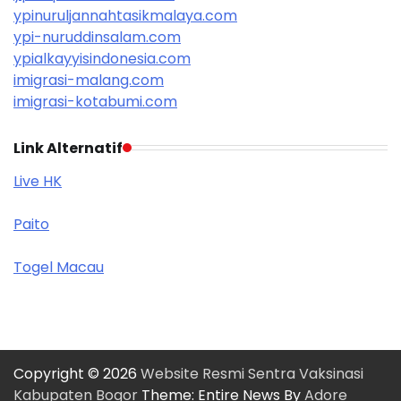
ypinuruljannahtasikmalaya.com
ypi-nuruddinsalam.com
ypialkayyisindonesia.com
imigrasi-malang.com
imigrasi-kotabumi.com
Link Alternatif
Live HK
Paito
Togel Macau
Copyright © 2026
Website Resmi Sentra Vaksinasi
Kabupaten Bogor
Theme: Entire News By
Adore