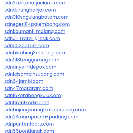
sdn3kertaharjaciamis.com
sdndurungbanjar.com
sdn010sagulungbatam.com
sdnegeri114palembang.com
sdnkauman1-malang.com
sdnu1-trate-gresik.com
sdn002batam.com
sdnblimbing3malang.com
sdn013tenggarong.com
sdnanyelir1depok.com
sdn1cisampihsubang.com
sdn64jambi.com
sdn47mataram.com
sdn16kotabengkulu.com
sdntiron1kediri.com
sdnbojongsoang1kabbandung.com
sdn23marapalam-padang.com
sdnpunten1batu.com
sdn66pontianak.com