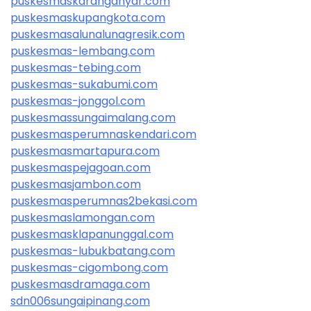
puskesmaskaranganyar.com
puskesmaskupangkota.com
puskesmasalunalunagresik.com
puskesmas-lembang.com
puskesmas-tebing.com
puskesmas-sukabumi.com
puskesmas-jonggol.com
puskesmassungaimalang.com
puskesmasperumnaskendari.com
puskesmasmartapura.com
puskesmaspejagoan.com
puskesmasjambon.com
puskesmasperumnas2bekasi.com
puskesmaslamongan.com
puskesmasklapanunggal.com
puskesmas-lubukbatang.com
puskesmas-cigombong.com
puskesmasdramaga.com
sdn006sungaipinang.com